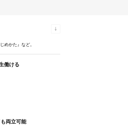
じめかた』など。
一生働ける
ても両立可能