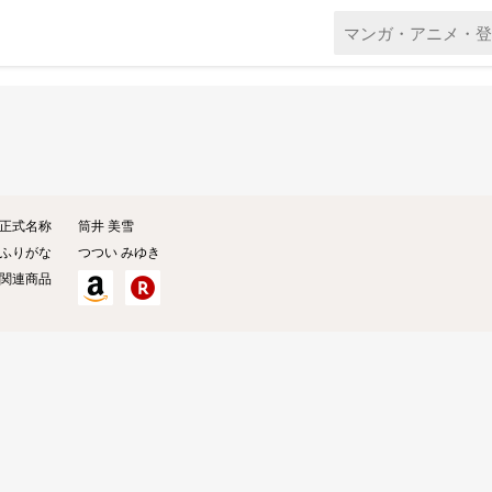
正式名称
筒井 美雪
ふりがな
つつい みゆき
関連商品