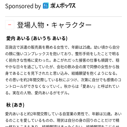
Sponsored by
登場人物・キャラクター
愛内 あいる
(あいうち あいる)
百貨店で派遣の販売員を務める女性で、年齢は25歳。幼い頃から自分
の顔に強いコンプレックスを抱いており、整形手術をしたことで明る
く前向きな性格に変わった。あこがれだった接客の仕事も順調で、穏
やかな日々を過ごしていたが、会社の飲み会の席で同僚の女性から独
身であることを見下されたと思い込み、結婚願望を抱くようになる。
その思いを約2年間交際している秋にぶつけ、次第に自分でも感情のコ
ントロールができなくなっていく。秋からは「愛あい」と呼ばれてい
る。実在の人物、愛内あいるがモデル。
秋
(あき)
愛内あいると約2年間交際している自営業の男性で、年齢は31歳。あい
るのことを愛しているものの、現状は自分の身の回りのことだけで精
一杯なところもあり、結婚願望はまったくない。結婚願望をこじらせ