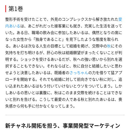
第1巻
整形手術を受けたことで、外見のコンプレックスから解き放たれた
愛
内あいる
は、あこがれだった接客業にも就き、充実した生活を送って
いた。ある日、職場の飲み会に参加したあいるは、偶然となりの席に
なった女性から「独身であること」を見下したような態度を取られ
る。あいるは次なる人生の目標として結婚を掲げ、交際中の
秋
にその
気持ちを打ち明けるが、肝心の秋は結婚願望がまったくないことが判
明する。ショックを受けるあいるだが、秋への強い思いから別れを選
択することもできない。それならばと、秋に自分と結婚したいと思わ
せようと決意したあいるは、既婚者の
さっちゃん
の力を借りて猛アプ
ローチを開始する。それでも結婚に対して前向きでない秋に対し、追
い込まれたあいるはもう付いていけないとウソをついてしまう。しか
しあいるの思いとは裏腹に、秋はこのまま交際を続けることはできな
いと別れを告げる。こうして最愛の人である秋と別れたあいるは、喪
失感から何も手に付かなくなってしまう。
新チャネル開拓を担う、事業開発型マーケティン