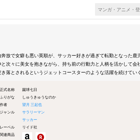
由奔放で女癖も悪い英順が、サッカー好きが過ぎて転勤となった鹿
神と次々に美女を抱きながら、持ち前の行動力と人柄を活かして会
突き落とされるというジェットコースターのような活躍を続けてい
正式名称
蹴球七日
ふりがな
しゅうきゅうなのか
作者
望月 三起也
ジャンル
サラリーマン
サッカー
レーベル
リイド社
関連商品