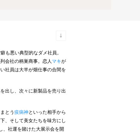
女癖も悪い典型的なダメ社員。
系列会社の柄巣商事。恋人
マキ
が
行い社員は大半が畑仕事の合間を
。
気を出し、次々に新製品を売り出
きまとう
疫病神
といった相手から
部下、そして美女たちを味方にし
し、社運を賭けた大展示会を開