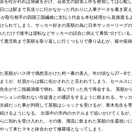
音を吐かれれば発破をかけ、花形丈の妨害工作を察知しては心配
日には駅まで見送りに行かなかった代わりに人事データを書き変
事が取引相手の四国三国繊維に支払う代金も本社経理から直接渡る
けられてしまう。サッカー好きの英順の為に日本サッカーリーグ
れただけで後半は逆転などサッカーの試合に例えて勇気づけている
て鹿児島まで英順を取り返しに行くつもりで乗り込むが、狐や疫
た英順がバス停で偶然見かけた村一番の美人。年の頃なら27～8で
まうが、社員からは狐に化かされたと言われてしまう。セールス
先生が十二指腸潰瘍で倒れ、運んで行った先で再会する。 英順か
ーションの取れない生徒達との通訳をするように頼まれる。サッ
夫婦だった事が判明して英順はショックを受けるが、青木先生を
続けるようになる。 出張中の市内のホテルまで追いかけてくるが
らに別れを受け入れた。その後、濁流に飲まれた英順の生還祝い
やって来たマキと鉢合わせて修羅場となってしまう。