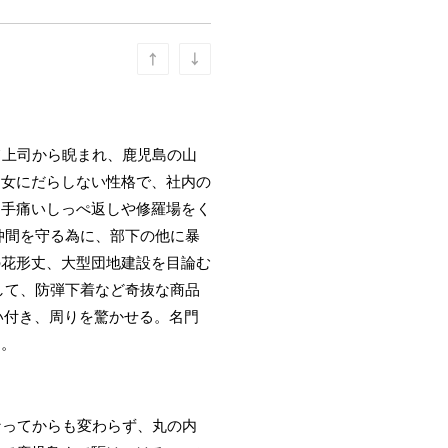
て上司から睨まれ、鹿児島の山
。女にだらしない性格で、社内の
、手痛いしっぺ返しや修羅場をく
仲間を守る為に、部下の他に暴
の花形丈、大型団地建設を目論む
して、防弾下着など奇抜な商品
い付き、周りを驚かせる。名門
用。
なってからも変わらず、丸の内