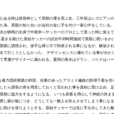
たある時は疫病神として英順の運を弄ぶ女。三年前はレズビアン
た為、英順の知り合いが会社の金に手を付け一家心中をしている
夫が静岡の出身で中南米へサッカーのプロとして渡った時に覚え
ち退きを賭けた原始サッカーの試合中39時間連続で英順に呪いをか
英順に誘拐され、派手な縛り方で拘束される事になるが、解放さ
出て行こうとしなかった。 デザインセンスに優れている事が分か
て専属デザイナーに雇われる。愛用の香水はゲラン、バイクはハ
)
る暴力団絆興業の幹部。在庫の余ったアラミド繊維の防弾下着を売
したら課長の席を用意しておくと言われた事を真剣に受け止め、
英順に協力をするようになる。 いつも刺客を用心して神経の休ま
脅し癖が板につき、どうしても一般人を怯えさせてしまう事にな
に助けを借りようとする。原始サッカーでは先に手を出してきた