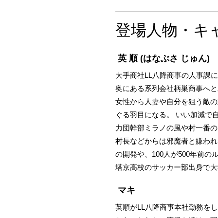
登場人物・キ
英 順
(はなぶさ じゅん)
大手商社LL八降商事の人事課
奥にある系列会社柄巣商事へと
女性から人妻や自分を狙う敵の
ぐる羽目になる。 いい加減で
力団幹部ミラノの風や村一番の
村長などからは邪魔者と嫌われ
の開発や、100人が500年
塔京高校のサッカー部出身で大
マキ
英順がLL八降商事本社勤務を