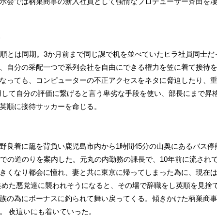
示会では柄巣商事の新入社員として強情なプロデューサー斉田を
)
英順とは同期。3か月前まで同じ課で机を並べていたヒラ社員同士だ
、自分の采配一つで系列会社を自由にできる権力を笠に着て接待
なっても、コンピューターの不正アクセスをネタに脅迫したり、
用して自分の評価に繋げると言う卑劣な手段を使い、部長にまで昇
英順に接待サッカーを命じる。
野良着に籠を背負い鹿児島市内から1時間45分の山奥にあるバス停
までの道のりを案内した。元丸の内勤務の課長で、10年前に流され
きくなり都会に憧れ、妻と共に東京に帰ってしまった為に、現在
集めた悪党達に襲われそうになると、その場で辞職をし英順を見捨
族の為にボーナスに釣られて舞い戻ってくる。傾きかけた柄巣商事
。 夜這いにも着いていった。