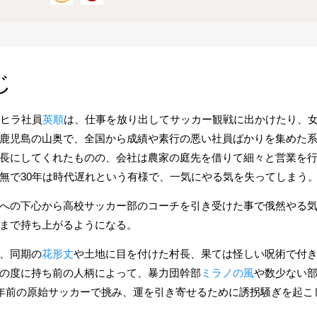
じ
るヒラ社員
英順
は、仕事を放り出してサッカー観戦に出かけたり、
鹿児島の山奥で、全国から成績や素行の悪い社員ばかりを集めた
長にしてくれたものの、会社は農家の庭先を借りて細々と営業を
無で30年は時代遅れという有様で、一気にやる気を失ってしまう
への下心から高校サッカー部のコーチを引き受けた事で俄然やる
まで持ち上がるようになる。
、同期の
花形丈
や土地に目を付けた村長、果ては怪しい呪術で付
の度に持ち前の人柄によって、暴力団幹部
ミラノの風
や数少ない
0年前の原始サッカーで挑み、運を引き寄せるために誘拐騒ぎを起こ