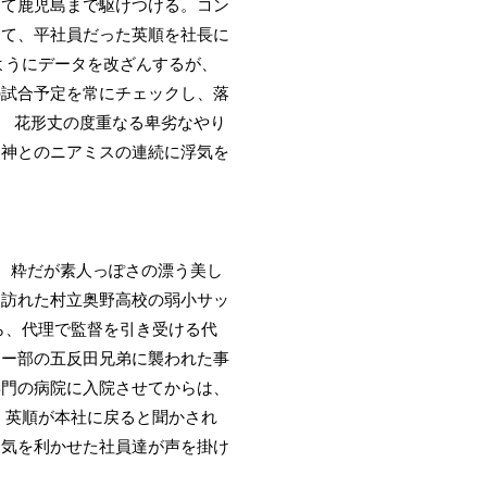
して鹿児島まで駆けつける。コン
えて、平社員だった英順を社長に
ようにデータを改ざんするが、
の試合予定を常にチェックし、落
。 花形丈の度重なる卑劣なやり
病神とのニアミスの連続に浮気を
、粋だが素人っぽさの漂う美し
に訪れた村立奥野高校の弱小サッ
ら、代理で監督を引き受ける代
カー部の五反田兄弟に襲われた事
専門の病院に入院させてからは、
、英順が本社に戻ると聞かされ
に気を利かせた社員達が声を掛け