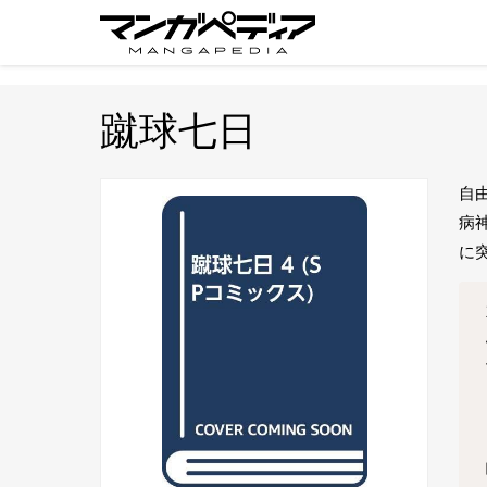
蹴球七日
自
病
に