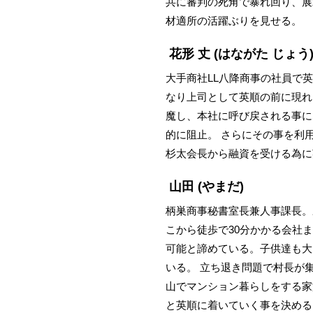
共に審判の死角で暴れ回り、展
材適所の活躍ぶりを見せる。
花形 丈
(はながた じょう
大手商社LL八降商事の社員で
なり上司として英順の前に現れ
魔し、本社に呼び戻される事に
的に阻止。 さらにその事を利
杉太会長から融資を受ける為に
山田
(やまだ)
柄巣商事秘書室長兼人事課長。
こから徒歩で30分かかる会社
可能と諦めている。子供達も大
いる。 立ち退き問題で村長が
山でマンション暮らしをする家
と英順に着いていく事を決める