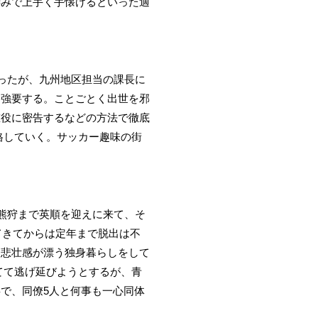
凄みで上手く手懐けるといった適
ったが、九州地区担当の課長に
を強要する。ことごとく出世を邪
重役に密告するなどの方法で徹底
格していく。サッカー趣味の街
熊狩まで英順を迎えに来て、そ
てきてからは定年まで脱出は不
は悲壮感が漂う独身暮らしをして
てて逃げ延びようとするが、青
で、同僚5人と何事も一心同体