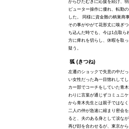
からひたむきに応援を続け、弱
ピューター操作に優れ、転勤の
した。 同様に資金難の柄巣商
その事がやがて花形丈に嗅ぎつ
ち込んだ時でも、今は1点取ら
方に痺れを切らし、休暇を取っ
疑う。
狐
(きつね)
左遷のショックで失意の中だっ
い女性だった為一目惚れしてし
カー部でコーチをしていた青木
わりに言葉が通じずコミュニケ
から青木先生とは親子ではなく
二人の仲が急速に縮まり密会を
ると、夫のある身として涙なが
再び顔を合わせるが、東京から