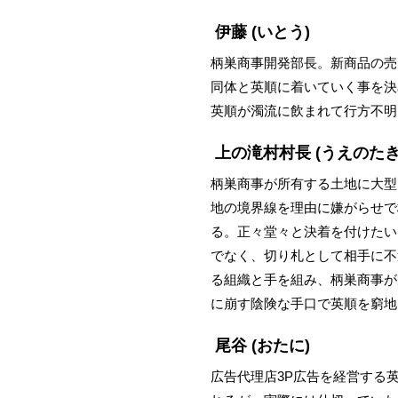
伊藤
(いとう)
柄巣商事開発部長。新商品の売
同体と英順に着いていく事を決
英順が濁流に飲まれて行方不明
上の滝村村長
(うえのた
柄巣商事が所有する土地に大型
地の境界線を理由に嫌がらせで
る。正々堂々と決着を付けたい
でなく、切り札として相手に不
る組織と手を組み、柄巣商事が
に崩す陰険な手口で英順を窮地
尾谷
(おたに)
広告代理店3P広告を経営する