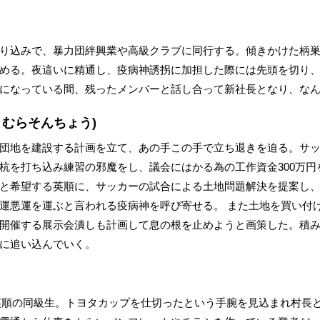
り込みで、暴力団絆興業や高級クラブに同行する。傾きかけた柄巣
める。夜這いに精通し、疫病神誘拐に加担した際には先頭を切り
になっている間、残ったメンバーと話し合って新社長となり、な
きむらそんちょう)
団地を建設する計画を立て、あの手この手で立ち退きを迫る。サ
杭を打ち込み練習の邪魔をし、議会にはかる為の工作資金300万円
と希望する英順に、サッカーの試合による土地問題解決を提案し
運悪運を運ぶと言われる疫病神を呼び寄せる。 また土地を買い付
開催する展示会潰しも計画して息の根を止めようと画策した。積
に追い込んでいく。
英順の同級生。トヨタカップを仕切ったという手腕を見込まれ村長