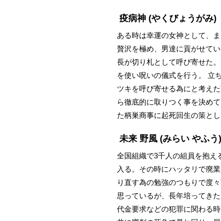
疫病神
(やくびょうがみ)
ある時は幸運の女神として、ま
贅沢を極め、男達に貢がせてい
長が切り札として呼び寄せた。
を使い呪いの儀式を行う。 立
ツキを呼び寄せる為にと考えた
ら徹底的に取りつく事を決めて
た柄巣商事に起死回生の策とし
未来 野風
(みらい やふう
全国組織で3千人の組員を抱え
入る。その時にハッタリで廃業
り直す為の勉強のつもりで度々
思っているが、長年培ってきた
代金要求などの犯罪に関わる時