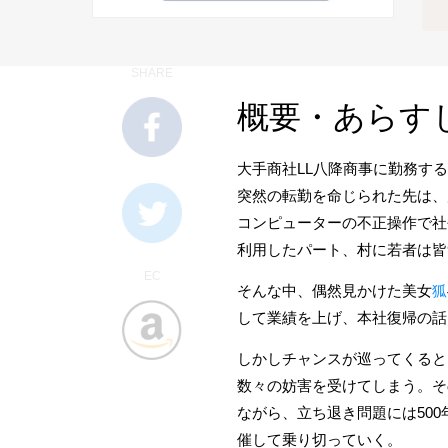
SHARE
概要・あらす
大手商社LL八降商事に勤務す
突然の転勤を命じられた先は、
コンピューターの不正操作で社
利用したパート、村に若者は皆
EC
そんな中、偶然見かけた美女
狐
して業績を上げ、本社復帰の話
しかしチャンスが巡ってくると
数々の妨害を受けてしまう。そ
ながら、立ち退き問題には50
催して乗り切っていく。