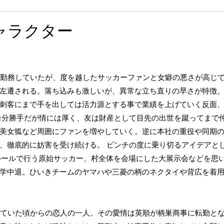
ャラクター
に勤務していたが、度を越したサッカーファンと女癖の悪さが高じ
左遷される。落ち込みも激しいが、異常な立ち直りの早さが特徴
刺客にまで手を出しては活力源とする事で業績を上げていく反面
自分勝手だが情には厚く、友は財産として目先の出世を蹴ってまで
美女狐など周囲にファンを増やしていく。逆に本社の重役や同期
、徹底的に妨害を受け続ける。 ピンチの度に乗り切るアイデアと
前のルールで行う原始サッカー、村全体を会場にした大展示会などを思
学中退。ひいきチームのヤマハや三菱の柄のネクタイや背広を着
していた頃からの恋人の一人。その愛情は英順が柄巣商事に転勤と