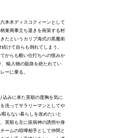
の六本木ディスコクィーンとして
。柄巣商事立ち退きを画策する村
てきたというカリブ海式の黒魔術
け続けて自らも倒れてしまう。
れてからも酷い仕打ちへの恨みか
り、輸入物の販路を絶たれてい
ーレーに乗る。
り込みに来た英順の度胸を気に
足を洗ってサラリーマンとしてや
る暇もない暮らしを改めたいと
る。英順も主に疫病神の誘拐や身
敵チームの喧嘩相手として仲間と