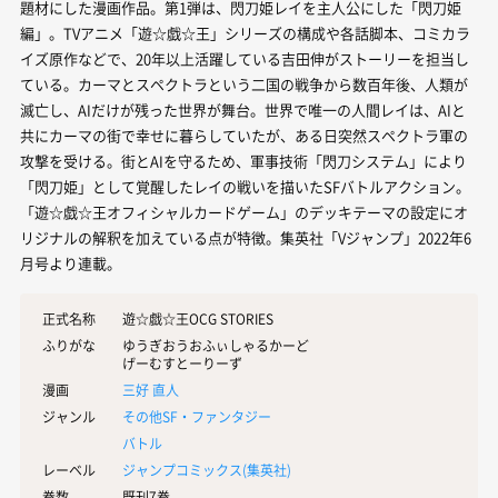
題材にした漫画作品。第1弾は、閃刀姫レイを主人公にした「閃刀姫
編」。TVアニメ「遊☆戯☆王」シリーズの構成や各話脚本、コミカラ
イズ原作などで、20年以上活躍している吉田伸がストーリーを担当し
ている。カーマとスペクトラという二国の戦争から数百年後、人類が
滅亡し、AIだけが残った世界が舞台。世界で唯一の人間レイは、AIと
共にカーマの街で幸せに暮らしていたが、ある日突然スペクトラ軍の
攻撃を受ける。街とAIを守るため、軍事技術「閃刀システム」により
「閃刀姫」として覚醒したレイの戦いを描いたSFバトルアクション。
「遊☆戯☆王オフィシャルカードゲーム」のデッキテーマの設定にオ
リジナルの解釈を加えている点が特徴。集英社「Vジャンプ」2022年6
月号より連載。
正式名称
遊☆戯☆王OCG STORIES
ふりがな
ゆうぎおうおふぃしゃるかーど
げーむすとーりーず
漫画
三好 直人
ジャンル
その他SF・ファンタジー
バトル
レーベル
ジャンプコミックス(
集英社
)
巻数
既刊7巻