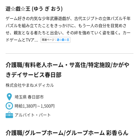
遊☆戯☆王
(ゆう ぎ おう)
ゲーム好きの内気な少年武藤遊戯が、古代エジプトの立体パズル千年
パズルを組み立てたことをきっかけに、もう一人の自分を目覚めさ
せ、親友となる者たちと出会い、その絆を強めていく姿を描く。カー
ドゲームとTVア...
関連ページ：
遊☆戯☆王
介護職/有料老人ホーム・サ高住/特定施設/かがや
きデイサービス春日部
株式会社やまねメディカル
埼玉県 春日部市
時給1,380円～1,500円
アルバイト・パート
介護職/グループホーム/グループホーム 彩香らん