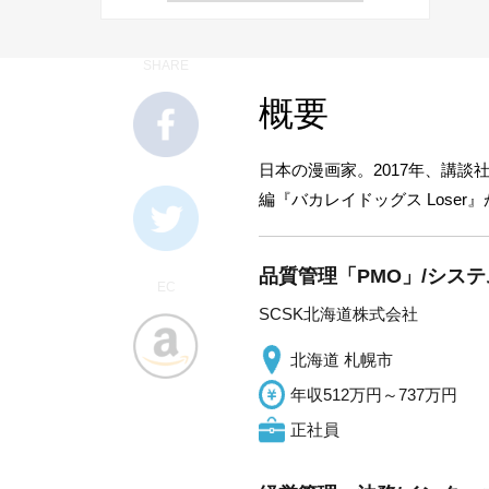
SHARE
概要
日本の漫画家。2017年、講談
編『バカレイドッグス Lose
品質管理「PMO」/シス
EC
SCSK北海道株式会社
北海道 札幌市
年収512万円～737万円
正社員