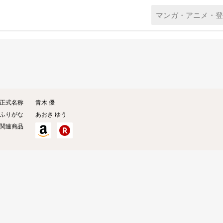
正式名称
青木 優
ふりがな
あおき ゆう
関連商品