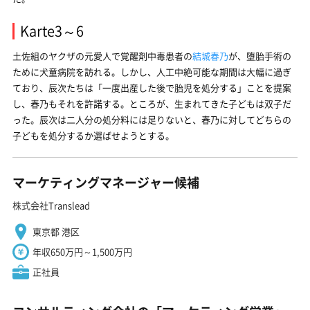
Karte3～6
土佐組のヤクザの元愛人で覚醒剤中毒患者の
結城春乃
が、堕胎手術の
ために犬童病院を訪れる。しかし、人工中絶可能な期間は大幅に過ぎ
ており、辰次たちは「一度出産した後で胎児を処分する」ことを提案
し、春乃もそれを許諾する。ところが、生まれてきた子どもは双子だ
った。辰次は二人分の処分料には足りないと、春乃に対してどちらの
子どもを処分するか選ばせようとする。
マーケティングマネージャー候補
株式会社Translead
東京都 港区
年収650万円～1,500万円
正社員