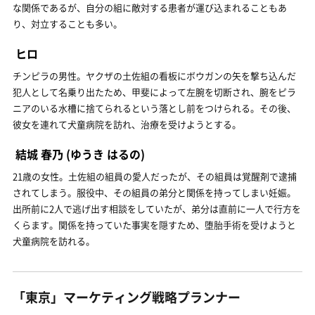
な関係であるが、自分の組に敵対する患者が運び込まれることもあ
り、対立することも多い。
ヒロ
チンピラの男性。ヤクザの土佐組の看板にボウガンの矢を撃ち込んだ
犯人として名乗り出たため、甲斐によって左腕を切断され、腕をピラ
ニアのいる水槽に捨てられるという落とし前をつけられる。その後、
彼女を連れて犬童病院を訪れ、治療を受けようとする。
結城 春乃
(ゆうき はるの)
21歳の女性。土佐組の組員の愛人だったが、その組員は覚醒剤で逮捕
されてしまう。服役中、その組員の弟分と関係を持ってしまい妊娠。
出所前に2人で逃げ出す相談をしていたが、弟分は直前に一人で行方を
くらます。関係を持っていた事実を隠すため、堕胎手術を受けようと
犬童病院を訪れる。
「東京」マーケティング戦略プランナー