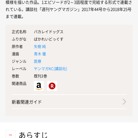
模様を描いた作品。1エピソードが2～3話程度で完結する形式で連載さ
れている。講談社「週刊ヤングマガジン」2017年44号から2018年25号
まで連載。
正式名称
バカレイドッグス
ふりがな
ばかれいどっぐす
原作者
矢樹 純
漫画
青木 優
ジャンル
医療
レーベル
ヤンマガKC(
講談社
)
巻数
既刊3巻
関連商品
新着関連ガイド
あらすじ