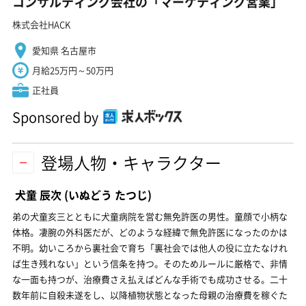
コンサルティング会社の「マーケティング営業」
株式会社HACK
愛知県 名古屋市
月給25万円～50万円
正社員
Sponsored by
登場人物・キャラクター
犬童 辰次
(いぬどう たつじ)
弟の犬童亥三とともに犬童病院を営む無免許医の男性。童顔で小柄な
体格。凄腕の外科医だが、どのような経緯で無免許医になったのかは
不明。幼いころから裏社会で育ち「裏社会では他人の役に立たなけれ
ば生き残れない」という信条を持つ。そのためルールに厳格で、非情
な一面も持つが、治療費さえ払えばどんな手術でも成功させる。二十
数年前に自殺未遂をし、以降植物状態となった母親の治療費を稼ぐた