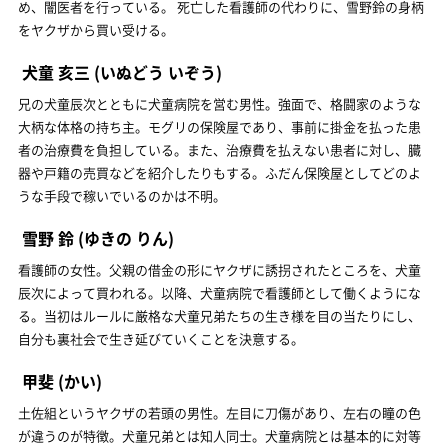
め、闇医者を行っている。 死亡した看護師の代わりに、雪野鈴の身柄
をヤクザから買い受ける。
犬童 亥三
(いぬどう いぞう)
兄の犬童辰次とともに犬童病院を営む男性。強面で、格闘家のような
大柄な体格の持ち主。モグリの保険屋であり、事前に掛金を払った患
者の治療費を負担している。また、治療費を払えない患者に対し、臓
器や戸籍の売買などを紹介したりもする。ふだん保険屋としてどのよ
うな手段で稼いでいるのかは不明。
雪野 鈴
(ゆきの りん)
看護師の女性。父親の借金の形にヤクザに誘拐されたところを、犬童
辰次によって買われる。以降、犬童病院で看護師として働くようにな
る。当初はルールに厳格な犬童兄弟たちの生き様を目の当たりにし、
自分も裏社会で生き延びていくことを決意する。
甲斐
(かい)
土佐組というヤクザの若頭の男性。左目に刀傷があり、左右の瞳の色
が違うのが特徴。犬童兄弟とは知人同士。犬童病院とは基本的に対等