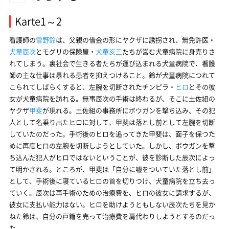
Karte1～2
看護師の
雪野鈴
は、父親の借金の形にヤクザに誘拐され、無免許医・
犬童辰次
とモグリの保険屋・
犬童亥三
たちが営む犬童病院に身売りさ
れてしまう。裏社会で生きる者たちが運び込まれる犬童病院で、看護
師の主な仕事は暴れる患者を抑えつけること。鈴が犬童病院につれて
こられてしばらくすると、左腕を切断されたチンピラ・
ヒロ
とその彼
女が犬童病院を訪れる。無事辰次の手術は終わるが、そこに土佐組の
ヤクザ
甲斐
が現れる。土佐組の事務所にボウガンを撃ち込み、その犯
人として名乗り出たヒロに対して、甲斐は落とし前として左腕を切断
していたのだった。手術後のヒロを追ってきた甲斐は、面子を保つた
めに再度ヒロの左腕を切断しようとしていた。しかし、ボウガンを撃
ち込んだ犯人がヒロではないということが、彼を診断した辰次によっ
て明かされる。ところが、甲斐は「自分に嘘をついていた落とし前」
として、手術後に寝ているヒロの首を切りつけ、犬童病院を立ち去っ
ていく。辰次は再手術のための治療費を、ヒロの彼女に請求するが、
彼女に支払い能力はない。ヒロを助けようともしない辰次たちを見か
ねた鈴は、自分の戸籍を売って治療費を肩代わりしようとするのだっ
た。