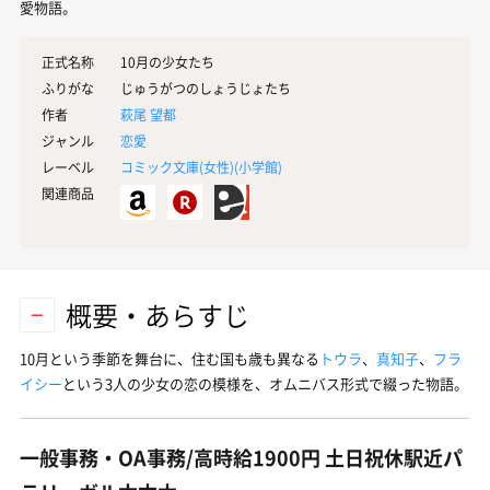
愛物語。
正式名称
10月の少女たち
ふりがな
じゅうがつのしょうじょたち
作者
萩尾 望都
ジャンル
恋愛
レーベル
コミック文庫(女性)(
小学館
)
関連商品
概要・あらすじ
10月という季節を舞台に、住む国も歳も異なる
トウラ
、
真知子
、
フラ
イシー
という3人の少女の恋の模様を、オムニバス形式で綴った物語。
一般事務・OA事務/高時給1900円 土日祝休駅近パ