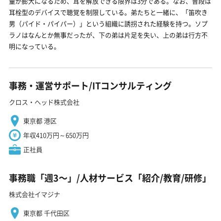
量が膨大になるため、耳を解放できる限界は3分である。なお、普段は
耳栓型のデバイスで聴覚を制限している。弟たちと一緒に、「笛吹き
男（パイド・パイパー）」という組織に誘拐された経験を持つ。ソプ
ラノはなんとか無事だったが、下の弟は片足を失い、上の弟は行方不
明になっている。
事務・運営サポート/ITコンサルティング
クロス・ヘッド株式会社
東京都 港区
年収410万円～650万円
正社員
事務職「週3〜」/人材サービス「紹介/教育/研修」
株式会社イマジナ
東京都 千代田区