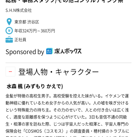
S.H.N株式会社
東京都 渋谷区
年収324万円～360万円
正社員
Sponsored by
登場人物・キャラクター
水森 楓
(みずもり かえで)
金髪が特徴の高校生男子。高校受験を控えた妹がいる。イケメンで運
動神経に優れているため女子からの人気が高い。人の嘘を嗅ぎ分ける
という特殊能力の持ち主。その力のせいで、人との付き合いは広く浅
く、適度な距離感を保つように心がけていた。3日も音信不通の同級
生・相澤の家を訪ねた際、じつは宇宙人だった相澤と、宇宙人専門の
保険会社「COSMOS（コスモス）」の調査委員・穂村燐のトラブルに