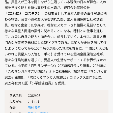
品。異星人が正体を隠しながら生活している現代の日本が舞台。人の
嘘を見抜く能力を持つ高校生の水森が、銀河金融保険公社
「COSMOS（コスモス）」の調査員として異星人関連の事件解決に携
わる物語。音信不通の友人宅を訪れた際、銀河金融保険公社の調査
員、穂村と出会った水森は、穂村にスカウトされ組織の見習いとして
様々な異星人関連の案件に関わることになる。穂村との仕事を通じ
て、水森は自身の能力と向き合い、成長していく。本作は、異星人専
門の保険業務を題材にしたSFドラマである。異星人が正体を隠して住
むようになってから100年余りが経った地球を舞台に、年間10万人とも
いわれる異星人の入管を一手に引き受けている銀河金融保険公社が、
様々な保険制度を通じて、異星人の生活をサポートする世界が描かれ
ている。小学館「月刊サンデーGX」2023年5月号より連載。2024年に
「このマンガがすごい!2025」オトコ編第9位、2025年に「マンガ大賞
2025」第8位、「次にくるマンガ大賞2025」コミックス部門第2位、
2026年に第71回「小学館漫画賞」を受賞。
正式名称
COSMOS
ふりがな
こすもす
作者
田村 隆平