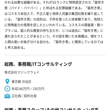
かわる凶悪な組織がある。それがSSランクに特例認定された「笛吹き
男（パイド・パイパー）」と呼ばれる犯罪組織である。「笛吹き男」
はコスモス未加入で、不正入星と地球人児童の集団拉致を繰り返して
いる。「笛吹き男」の目的は、子供を使った人体実験であり、地球人
に特殊能力の発現を促したといわれている。コスモスの調査員・鉄ソ
プラノは、超人的な聴覚の持ち主だが、じつは過去に「笛吹き男」に
連れ去られたことがあるという。その話を聞いた水森楓は、嘘をつく
人間の臭いを嗅ぎ分ける自分も、「笛吹き男」と関係しているのでは
と考え始める。
総務、事務職/ITコンサルティング
株式会社マジックウェイ
東京都 渋谷区
年収240万円～330万円
正社員 / 契約社員
総務・事務スタッフ/その他コンサルティング系