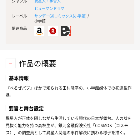
ジャンル
異星人・宇宙人
ヒューマンドラマ
レーベル
サンデーGXコミックス(
小学館
)
/
小学館
関連商品
作品の概要
基本情報
『べるぜバブ』ほかで知られる田村隆平の、小学館媒体での初連載作
品。
要旨と舞台設定
異星人が正体を隠しながら生活している現代の日本が舞台。人の嘘を
見抜く能力を持つ高校生が、銀河金融保険公社「COSMOS（コスモ
ス）」の調査員として異星人関連の事件解決に携わる様子を描く。