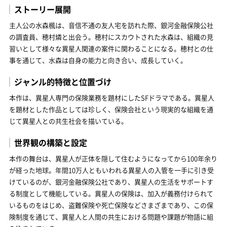
ストーリー展開
主人公の水森楓は、音信不通の友人宅を訪れた際、銀河金融保険公社
の調査員、穂村燐と出会う。穂村にスカウトされた水森は、組織の見
習いとして様々な異星人関連の案件に関わることになる。穂村との仕
事を通じて、水森は自身の能力と向き合い、成長していく。
ジャンル的特徴と位置づけ
本作は、異星人専門の保険業務を題材にしたSFドラマである。異星人
を題材とした作品としては珍しく、保険会社という現実的な組織を通
じて異星人との共生社会を描いている。
世界観の構築と設定
本作の舞台は、異星人が正体を隠して住むようになってから100年余り
が経った地球。年間10万人ともいわれる異星人の入管を一手に引き受
けているのが、銀河金融保険公社であり、異星人の生活をサポートす
る制度として機能している。異星人の保険は、加入が義務付けられて
いるものをはじめ、盗難保険や死亡保険などさまざまであり、この保
険制度を通じて、異星人と人間の共生における問題や課題が物語に組