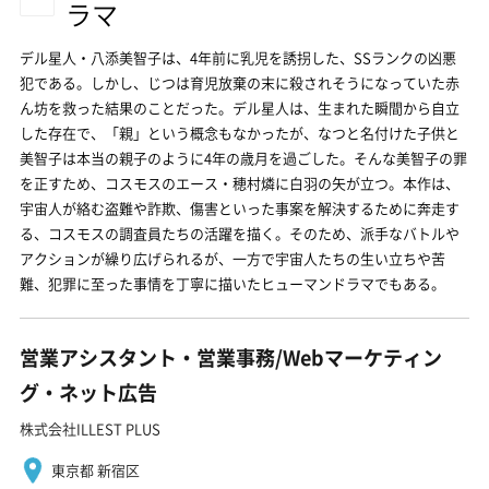
ラマ
デル星人・八添美智子は、4年前に乳児を誘拐した、SSランクの凶悪
犯である。しかし、じつは育児放棄の末に殺されそうになっていた赤
ん坊を救った結果のことだった。デル星人は、生まれた瞬間から自立
した存在で、「親」という概念もなかったが、なつと名付けた子供と
美智子は本当の親子のように4年の歳月を過ごした。そんな美智子の罪
を正すため、コスモスのエース・穂村燐に白羽の矢が立つ。本作は、
宇宙人が絡む盗難や詐欺、傷害といった事案を解決するために奔走す
る、コスモスの調査員たちの活躍を描く。そのため、派手なバトルや
アクションが繰り広げられるが、一方で宇宙人たちの生い立ちや苦
難、犯罪に至った事情を丁寧に描いたヒューマンドラマでもある。
営業アシスタント・営業事務/Webマーケティン
グ・ネット広告
株式会社ILLEST PLUS
東京都 新宿区