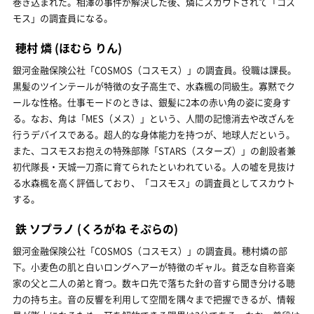
巻き込まれた。相澤の事件が解決した後、燐にスカウトされて「コス
モス」の調査員になる。
穂村 燐
(ほむら りん)
銀河金融保険公社「COSMOS（コスモス）」の調査員。役職は課長。
黒髪のツインテールが特徴の女子高生で、水森楓の同級生。寡黙でク
ールな性格。仕事モードのときは、銀髪に2本の赤い角の姿に変身す
る。なお、角は「MES（メス）」という、人間の記憶消去や改ざんを
行うデバイスである。超人的な身体能力を持つが、地球人だという。
また、コスモスお抱えの特殊部隊「STARS（スターズ）」の創設者兼
初代隊長・天城一刀斎に育てられたといわれている。人の嘘を見抜け
る水森楓を高く評価しており、「コスモス」の調査員としてスカウト
する。
鉄 ソプラノ
(くろがね そぷらの)
銀河金融保険公社「COSMOS（コスモス）」の調査員。穂村燐の部
下。小麦色の肌と白いロングヘアーが特徴のギャル。貧乏な自称音楽
家の父と二人の弟と育つ。数キロ先で落ちた針の音すら聞き分ける聴
力の持ち主。音の反響を利用して空間を隅々まで把握できるが、情報