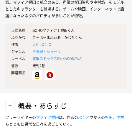
画。マフィア梶田と親交のある、声優の杉田智和や中村悠一をモデル
としたキャラクターも登場する。ゲームや映画、インターネットで話
題になったネタのパロディが多いことが特徴。
正式名称
GOHOマフィア！梶田くん
ふりがな
ごーほーまふぃあ かじたくん
作者
大川 ぶくぶ
ジャンル
不条理・シュール
レーベル
電撃コミックスEX(
KADOKAWA
)
巻数
既刊2巻
関連商品
概要・あらすじ
フリーライターの
マフィア梶田
は、作者の
ぶくぶ
や友人の
杉田
、
中村
らとともに異常な日々を過ごしていく。