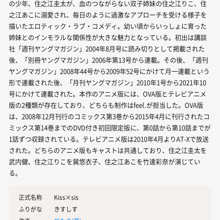
の少年、住之江圭太が、血のつながらない双子姉妹の住之江りこ、住
之江あこに溺愛され、毎日のように過激なアプローチを受ける様子を
描いたエロティック・ラブ・コメディ。幼い頃からいっしょに育った
姉妹とのインモラルな関係性が大きな魅力となっている。初出は講談
社「週刊ヤングマガジン」2004年8月号に読み切りとして掲載された
後、「別冊ヤングマガジン」2006年第13号から連載。その後、「週刊
ヤングマガジン」2008年44号から2009年52号にかけて月一連載という
形で連載された後、「月刊ヤングマガジン」2010年1号から2021年10
号にかけて連載された。本作のアニメ版には、OVA版とテレビアニメ
版の2種類が存在しており、どちらも制作はfeel.が担当した。OVA版
は、2008年12月刊行のコミックス第3巻から2015年4月に刊行されたコ
ミックス第14巻までのDVD付き初回限定版に、第0話から第10話までが
1話ずつ収録されている。テレビアニメ版は2010年4月よりAT-Xで放送
された。どちらのアニメ版もキャストは共通しており、住之江圭太を
武内健、住之江りこを巽悠衣子、住之江あこを竹達彩奈が演じてい
る。
正式名称
Kiss×sis
ふりがな
きすしす