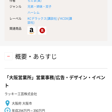
作者
ぢたま(某)
ジャンル
兄弟・姉妹・双子
ハーレム
レーベル
KCデラックス(
講談社
)
/
KCDX(
講
談社
)
関連商品
概要・あらすじ
「大阪営業所」営業事務/広告・デザイン・イベン
ト
ラッキー工芸株式会社
大阪府 大阪市
年収294万円～390万円