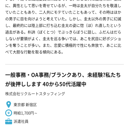
に、異性として思いを寄せているが、一時は圭太が自分たちを敬遠し
ていたこともあり、二人共にモテていたこともあって、その時はほか
の男子に目を向けようと考えていた。しかし、圭太以外の男子に幻滅
し、最終的には陸上部に打ち込む圭太の姿に惚（ほ）れ直したという
過去がある。朴訥（ぼくとつ）でぶっきらぼうに話し、ふだんはだら
しないが要領がよく、圭太を巡る争いでは、あこを尻目に好ポジショ
ンを奪うことが多い。また、恋愛に積極的で性にも奔放で、あこに比
べて大胆な行動を取る傾向にある。
一般事務・OA事務/ブランクあり、未経験?私たち
が後押しします 40から50代活躍中
株式会社リクルートスタッフィング
東京都 新宿区
時給1,700円～
派遣社員