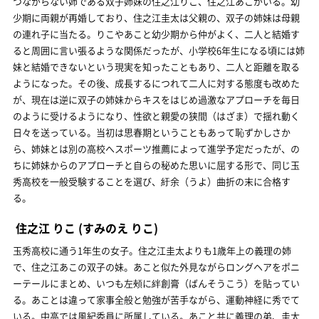
つながらない姉である双子姉妹の住之江りこ、住之江あこがいる。幼
少期に両親が再婚しており、住之江圭太は父親の、双子の姉妹は母親
の連れ子に当たる。りこやあこと幼少期から仲がよく、二人と結婚す
ると周囲に言い張るような関係だったが、小学校6年生になる頃には姉
妹と結婚できないという現実を知ったこともあり、二人と距離を取る
ようになった。その後、成長するにつれて二人に対する態度も改めた
が、現在は逆に双子の姉妹からキスをはじめ過激なアプローチを毎日
のように受けるようになり、性欲と親愛の狭間（はざま）で揺れ動く
日々を送っている。当初は思春期ということもあって恥ずかしさか
ら、姉妹とは別の高校へスポーツ推薦によって進学予定だったが、の
ちに姉妹からのアプローチと自らの秘めた思いに屈する形で、同じ玉
秀高校を一般受験することを選び、紆余（うよ）曲折の末に合格す
る。
住之江 りこ
(すみのえ りこ)
玉秀高校に通う1年生の女子。住之江圭太よりも1歳年上の義理の姉
で、住之江あこの双子の妹。あこと似た外見ながらロングヘアをポニ
ーテールにまとめ、いつも左頰に絆創膏（ばんそうこう）を貼ってい
る。あことは違って家事全般と勉強が苦手ながら、運動神経に秀でて
いる。中高では風紀委員に所属している。あこと共に義理の弟、圭太