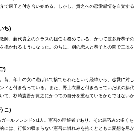
介で康子と付き合い始める。しかし、貴之への恋愛感情を自覚す
いち)
教師。藤代貴之のクラスの担任も務めている。かつて波多野恭子
を抱かれるようになった。のちに、別の恋人と恭子との間で二股
ご)
。昔、年上の女に遊ばれて捨てられたという経緯から、恋愛に対
ンドと付き合っている。また、野上衣里と付き合っていた頃の藤
いて、杉崎憲吾が貴之にかつての自分を重ねているからではない
うこ)
るガールフレンドの1人。憲吾の理解者であり、その悪巧みの多く
的には、行状の収まらない憲吾に憐れみを抱くとともに愛想を尽