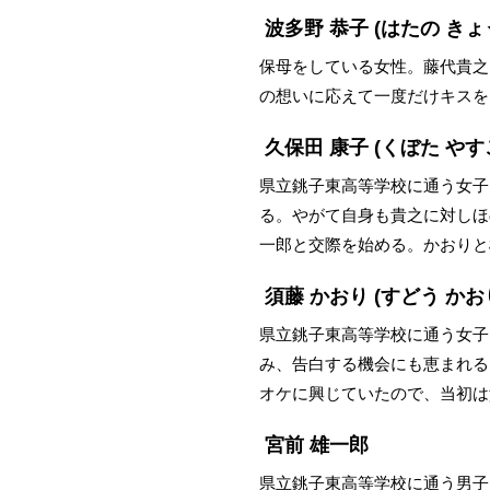
波多野 恭子
(はたの きょ
保母をしている女性。藤代貴之
の想いに応えて一度だけキスを
久保田 康子
(くぼた やす
県立銚子東高等学校に通う女子
る。やがて自身も貴之に対しほ
一郎と交際を始める。かおりと
須藤 かおり
(すどう かお
県立銚子東高等学校に通う女子
み、告白する機会にも恵まれる
オケに興じていたので、当初は
宮前 雄一郎
県立銚子東高等学校に通う男子