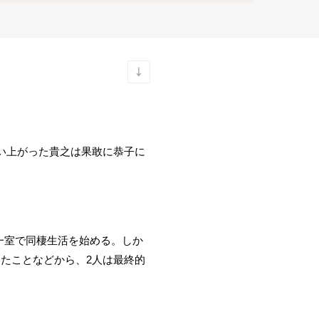
い上がった貴之は果敢に恭子に
。
一室で同棲生活を始める。しか
たことなどから、2人は最終的