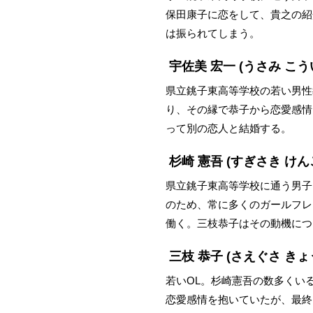
保田康子に恋をして、貴之の紹
は振られてしまう。
宇佐美 宏一
(うさみ こう
県立銚子東高等学校の若い男性
り、その縁で恭子から恋愛感情
って別の恋人と結婚する。
杉崎 憲吾
(すぎさき けん
県立銚子東高等学校に通う男子
のため、常に多くのガールフレ
働く。三枝恭子はその動機につ
三枝 恭子
(さえぐさ きょ
若いOL。杉崎憲吾の数多くい
恋愛感情を抱いていたが、最終