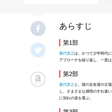
SHARE
あらすじ
第1部
藤代貴之
は、かつて少年時代に
アプローチを繰り返し、一度は
EC
第2部
藤代貴之
と、彼の女友達の立場
し、さまざまな感情のすれ違い
に別れの道を選ぶ。
第3部