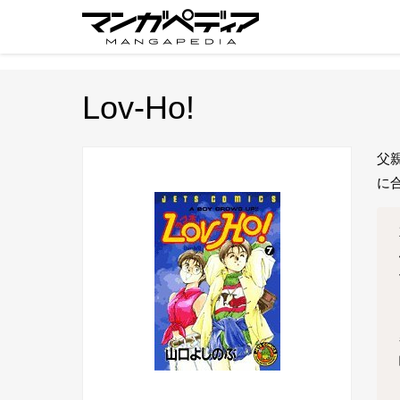
Lov-Ho!
父
に