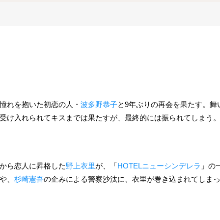
憧れを抱いた初恋の人・
波多野恭子
と9年ぶりの再会を果たす。舞
受け入れられてキスまでは果たすが、最終的には振られてしまう
から恋人に昇格した
野上衣里
が、「
HOTELニューシンデレラ
」の
や、
杉崎憲吾
の企みによる警察沙汰に、衣里が巻き込まれてしまっ