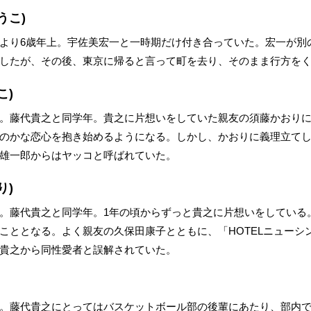
うこ)
より6歳年上。宇佐美宏一と一時期だけ付き合っていた。宏一が別
したが、その後、東京に帰ると言って町を去り、そのまま行方を
こ)
。藤代貴之と同学年。貴之に片想いをしていた親友の須藤かおり
のかな恋心を抱き始めるようになる。しかし、かおりに義理立て
雄一郎からはヤッコと呼ばれていた。
り)
。藤代貴之と同学年。1年の頃からずっと貴之に片想いをしている
こととなる。よく親友の久保田康子とともに、「HOTELニューシ
貴之から同性愛者と誤解されていた。
。藤代貴之にとってはバスケットボール部の後輩にあたり、部内