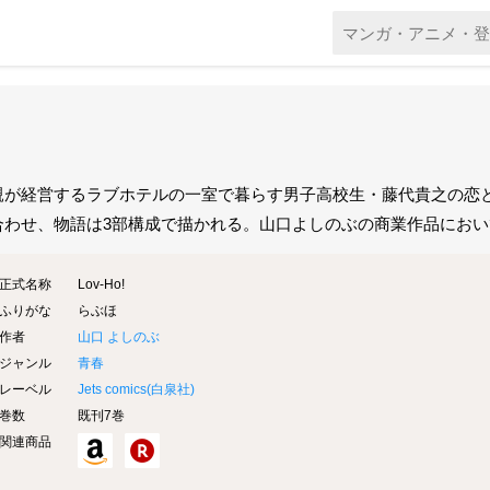
親が経営するラブホテルの一室で暮らす男子高校生・藤代貴之の恋
合わせ、物語は3部構成で描かれる。山口よしのぶの商業作品にお
正式名称
Lov-Ho!
ふりがな
らぶほ
作者
山口 よしのぶ
ジャンル
青春
レーベル
Jets comics(
白泉社
)
巻数
既刊7巻
関連商品