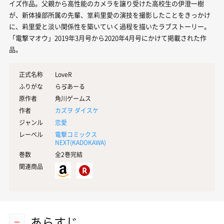
イズ作品。父親から高性能のカメラを譲り受けた高校生の伊澄一樹
が、新体操部所属の先輩、篁莉里愛の演技を撮影したことをきっかけ
に、莉里愛と淡い関係性を築いていく過程を描いたラブストーリー。
「電撃マオウ」2019年3月号から2020年4月号にかけて掲載された作
品。
正式名称
LoveR
ふりがな
らゔあーる
原作者
角川ゲームス
作者
カズヲ ダイスケ
ジャンル
恋愛
レーベル
電撃コミックス
NEXT(
KADOKAWA
)
巻数
全2巻完結
関連商品
あらすじ