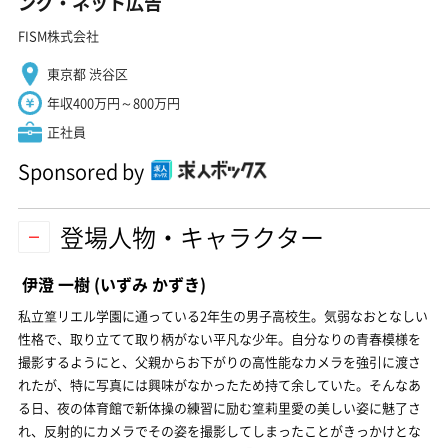
ング・ネット広告
FISM株式会社
東京都 渋谷区
年収400万円～800万円
正社員
Sponsored by
登場人物・キャラクター
伊澄 一樹
(いずみ かずき)
私立篁リエル学園に通っている2年生の男子高校生。気弱なおとなしい
性格で、取り立てて取り柄がない平凡な少年。自分なりの青春模様を
撮影するようにと、父親からお下がりの高性能なカメラを強引に渡さ
れたが、特に写真には興味がなかったため持て余していた。そんなあ
る日、夜の体育館で新体操の練習に励む篁莉里愛の美しい姿に魅了さ
れ、反射的にカメラでその姿を撮影してしまったことがきっかけとな