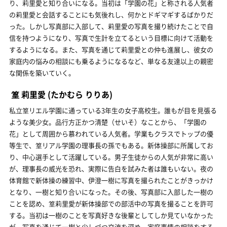
り、莉里愛と知り合いになる。当初は「学園の花」と称される人気者
の莉里愛と会話することにも気後れし、何かとドギマギするばかりだ
った。しかし写真部に入部して、莉里愛の写真を撮り続けたことで自
信を持つようになり、写真で生計を立てるという目標に向けて活動を
するようになる。また、写真を通じて莉里愛との仲も進展し、彼女の
家庭内の悩みの相談にも乗るようになるなど、単なる友達以上の親密
な関係を築いていく。
篁 莉里愛
(たかむら りりあ)
私立篁リエル学園に通っている3年生の女子高校生。誰もが目を見張る
ような美少女。品行方正かつ清楚（せいそ）なことから、「学園の
花」として周囲から慕われている人気者。学業もクラスでトップの優
等生で、篁リアル学園の理事長の孫でもある。新体操部に所属してお
り、中心選手として活躍している。男子生徒からの人気が非常に高い
が、理事長の威光を恐れ、実際に告白を試みた者は誰もいない。夜の
体育館で新体操の練習中、伊澄一樹に写真を撮られたことがきっかけ
となり、一樹と知り合いになった。その後、写真部に入部した一樹の
ことを認め、篁莉里愛が新体操部での部活中の写真を撮ることを許可
する。当初は一樹のことを写真好きな後輩としてしか見ていなかった
が、写真を通じて一樹と少しづつ交流を深め、家庭事情の相談をする