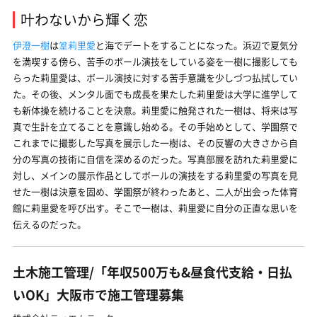
叶わないから輝く恋
伊澄一樹
は
篁莉里愛
と海でデートをすることになった。浜辺で夏気分
を満喫する傍ら、苦手のボール演技をしている姿を一樹に撮影しても
らった莉里愛は、ボール演技に対する苦手意識を少しづつ払拭してい
た。その後、メンタル面でも成長を果たした莉里愛は大学に進学して
も新体操を続けることを決意。莉里愛に触発された一樹は、将来は写
真で生計を立てることを意識し始める。その手始めとして、学園祭で
これまでに撮影した写真を展示した一樹は、その反響の大きさから自
分の写真の技術に自信を深めるのだった。写真部展を訪れた莉里愛に
対し、メインの展示作品としてボールの演技をする莉里愛の写真を見
せた一樹は決意を固め、学園祭が終わったあと、二人が出会った体育
館に莉里愛を呼び出す。そこで一樹は、莉里愛に自分の正直な思いを
伝えるのだった。
土木施工管理/「年収500万も&昼食代支給・日払
いOK」大阪市で施工管理募集