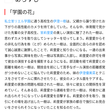
「学園の花」
私立篁リエル学園
に通う高校生の
伊澄一樹
は、父親から譲り受けたお
下がりの高性能のカメラを持て余していた。そんな中、体育館で見か
けた先輩の女子高校生、
篁莉里愛
の美しい演技に魅了された一樹は、
思わずカメラを取り出してシャッターを切ってしまう。莉里愛からそ
の非礼な行為を咎（とが）められた一樹は、全面的に自らの非を認め
て誠心誠意に謝罪したことで、莉里愛と知り合いになる。一連の出来
事から写真に興味を抱いた一樹は写真部に入部し、莉里愛の許可を得
て彼女の演技する姿を撮影するようになる。部活動を経て莉里愛との
距離を縮めた一樹は、競技会を前にして苦手なボール演技の距離感覚
がつかめないことに悩んでいた莉里愛のため、妹の
伊澄優美菜
とテニ
スをさせてボールに慣れさせたりと、彼女のメンタル面をケアする。
莉里愛の家族の問題も相談された一樹は、徐々に彼女との関係性を深
めていく。そんある日、莉里愛から連絡を受けた一樹は、何者かに連
れ去られそうになっている莉里愛を目撃する。莉里愛の手を取り、強
引にその場を逃げ出した一樹は、莉里愛が家族の都合で強引にお見合
いをさせられそうになっていたことを知るのだった。