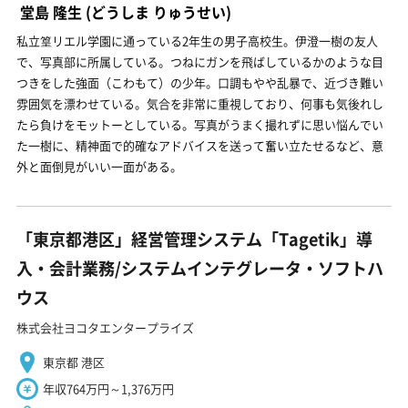
堂島 隆生
(どうしま りゅうせい)
私立篁リエル学園に通っている2年生の男子高校生。伊澄一樹の友人
で、写真部に所属している。つねにガンを飛ばしているかのような目
つきをした強面（こわもて）の少年。口調もやや乱暴で、近づき難い
雰囲気を漂わせている。気合を非常に重視しており、何事も気後れし
たら負けをモットーとしている。写真がうまく撮れずに思い悩んでい
た一樹に、精神面で的確なアドバイスを送って奮い立たせるなど、意
外と面倒見がいい一面がある。
「東京都港区」経営管理システム「Tagetik」導
入・会計業務/システムインテグレータ・ソフトハ
ウス
株式会社ヨコタエンタープライズ
東京都 港区
年収764万円～1,376万円