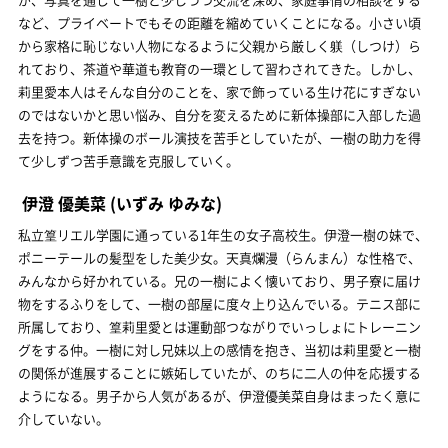
など、プライベートでもその距離を縮めていくことになる。小さい頃
から家格に恥じない人物になるように父親から厳しく躾（しつけ）ら
れており、茶道や華道も教育の一環として習わされてきた。しかし、
莉里愛本人はそんな自分のことを、家で飾っている生け花にすぎない
のではないかと思い悩み、自分を変えるために新体操部に入部した過
去を持つ。新体操のボール演技を苦手としていたが、一樹の助力を得
て少しずつ苦手意識を克服していく。
伊澄 優美菜
(いずみ ゆみな)
私立篁リエル学園に通っている1年生の女子高校生。伊澄一樹の妹で、
ポニーテールの髪型をした美少女。天真爛漫（らんまん）な性格で、
みんなから好かれている。兄の一樹によく懐いており、男子寮に届け
物をするふりをして、一樹の部屋に度々上り込んでいる。テニス部に
所属しており、篁莉里愛とは運動部つながりでいっしょにトレーニン
グをする仲。一樹に対し兄妹以上の感情を抱き、当初は莉里愛と一樹
の関係が進展することに嫉妬していたが、のちに二人の仲を応援する
ようになる。男子から人気があるが、伊澄優美菜自身はまったく意に
介していない。