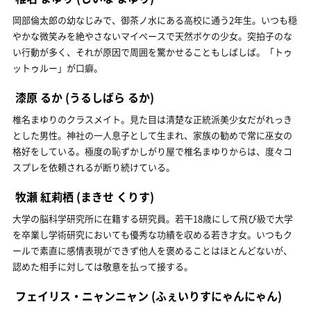
岡部倫太郎の幼なじみで、御茶ノ水にある高校に通う2年生。いつも穏
やかな微笑みを絶やさないマイペースで天然ボケの少女。突拍子のな
い行動が多く、それが原因で周囲を驚かせることもしばしば。「トゥ
ットゥルー」が口癖。
漆原 るか
(うるしばら るか)
椎名まゆりのクラスメイト。見た目は清楚な正統派美少女だがれっき
とした男性。神社の一人息子として生まれ、家族の勧めで常に巫女の
格好をしている。極度の恥ずかしがり屋で椎名まゆりからは、度々コ
スプレを依頼されるが断り続けている。
牧瀬 紅莉栖
(まきせ くりす)
大学の脳科学研究所に在籍する研究員。若干18歳にして飛び級で大学
を卒業し学術研究においても優秀な功績を収める若き才女。いつもク
ールで素直に感情表現ができず他人を褒めることはほとんどないが、
認めた相手に対しては敬意を払って接する。
フェイリス・ニャンニャン
(ふぇいりすにゃんにゃん)