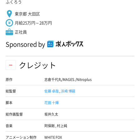
ふくろう
東京都 大田区
月給25万円～28万円
正社員
Sponsored by
クレジット
原作
志倉千代丸/MAGES./Nitroplus
総監督
佐藤 卓哉
,
浜崎 博嗣
脚本
花田 十輝
総作画監督
坂井久太
音楽
阿保剛
,
村上純
アニメーション制作
WHITE FOX