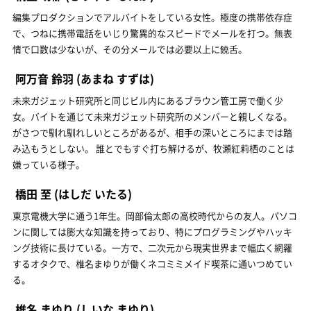
編集プロダクションでアルバイトをしている女性。極度の携帯依存症
で、つねに携帯電話をいじり驚異的なスピードでメールを打つ。無表
情で口数は少ないが、その分メールでは必要以上に饒舌。
阿万音 鈴羽
(あまね すずは)
未来ガジェット研究所と同じビル内にあるブラウン管工房で働く少
女。バイトを通じて未来ガジェット研究所のメンバーと親しくなる。
がさつで馴れ馴れしいところがあるが、相手の深いところにまでは踏
み込もうとしない。 誰とでもすぐ打ち解けるが、牧瀬紅莉栖のことは
嫌っている様子。
橋田 至
(はしだ いたる)
東京電機大学に通う1年生。岡部倫太郎の高校時代からの友人。パソコ
ンに関しては膨大な知識を持っており、特にプログラミングやハッキ
ング技術に長けている。一方で、二次元から現実世界まで幅広く網羅
するオタクで、椎名まゆりが働くネコミミメイド喫茶に通いつめてい
る。
椎名 まゆり
(しいな まゆり)