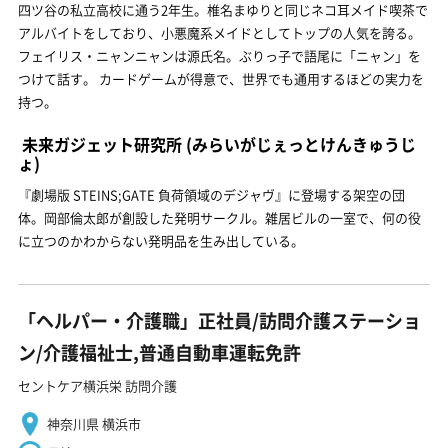
四ツ谷の私立高校に通う2年生。椎名まゆりと同じネコ耳メイド喫茶で
アルバイトをしており、小悪魔系メイドとしてトップの人気を誇る。
フェイリス・ニャンニャンは源氏名。ぶりっ子で語尾に「ニャン」を
つけて話す。 カードゲームが得意で、世界でも通用するほどの実力を
持つ。
未来ガジェット研究所
(みらいがじぇっとけんきゅうじ
ょ)
『劇場版 STEINS;GATE 負荷領域のデジャヴ』に登場する架空の団
体。岡部倫太郎が創設した発明サークル。雑居ビルの一室で、何の役
に立つのかわからない発明品を生み出している。
「ヘルパー・介護職」正社員/訪問介護ステーショ
ン/介護福祉士,普通自動車運転免許
セントケア横浜栄 訪問介護
神奈川県 横浜市