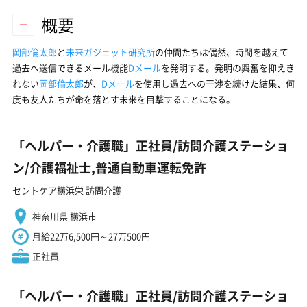
概要
岡部倫太郎
と
未来ガジェット研究所
の仲間たちは偶然、時間を越えて
過去へ送信できるメール機能
Dメール
を発明する。発明の興奮を抑えき
れない
岡部倫太郎
が、
Dメール
を使用し過去への干渉を続けた結果、何
度も友人たちが命を落とす未来を目撃することになる。
「ヘルパー・介護職」正社員/訪問介護ステーショ
ン/介護福祉士,普通自動車運転免許
セントケア横浜栄 訪問介護
神奈川県 横浜市
月給22万6,500円～27万500円
正社員
「ヘルパー・介護職」正社員/訪問介護ステーショ