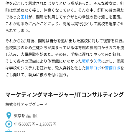
件を起こして釈放されたばかりという噂があった。そんな彼女に、釘
町は気兼ねなく接し、仲良くなっていく。そんな中、釘町の昔の悪友
であった
田村
が、間尾を利用してヤクザとの拳銃の受け渡しを画策。
これが明るみに出たことにより、間尾は実行犯として高校を退学させ
られてしまう。
それから2か月後、間尾は自分を追い出した高校に対して復讐を決行。
全校集会のため生徒たちが集まっている体育館の換気口からガスを流
し込み、大量殺戮を始めた。その日、学校に遅れてやって来た釘町、
そして各々の理由により体育館にいなかった
坂爪
や
矢代
に対し、間尾
は学校のシステムを狂わせ、殺人兵器と化した
掃除ロボ
や
警備ロボ
を
さし向けて、執拗に彼らを付け狙う。
マーケティングマネージャー/ITコンサルティング
株式会社アップグレード
東京都 品川区
年収600万円～1,200万円