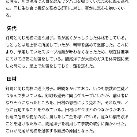
た時も、別の場所で人目を忍んでタバコを吸っていたために難を逃れ
た。同じ生徒会で書記を務める釘町に対し、密かに恋心を抱いてい
る。
矢代
釘町と同じ高校に通う男子。背が高くがっしりした体格をしている。
もともとは陸上部に所属していたが、靭帯を痛めて退部した。これに
より、予定していたスポーツ推薦が叶わなくなったため、現在は進学
に向けて必死に勉強をしている。間尾洋子が大量のガスを体育館に流
した時にも、屋上で勉強をしており、難を逃れた。
田村
釘町と同じ高校に通う男子。眼鏡をかけており、いつも複数の生徒と
つるんで歩いている。釘町も過去に同じグループにいたが、前科者に
なりそうになったところを、田村の忠告により免れた。それ以来、と
もに行動することをやめている。田村はヤクザとのつながりがあり、
代理で危険な物品の受け渡しをして金を稼いでいる。危ない橋を渡る
ことを避けるために、間尾洋子を利用して拳銃の取引に向かわせた。
これが間尾が高校を退学する直接の原因となった。