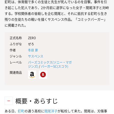
釘町は、体育館で多くの生徒と先生が死んでいるのを目撃。事件を引
き起こした犯人であり、2か月前に退学になった女子・間尾洋子と対峙
する。学校関係者の皆殺しを企む間尾と、それに抵抗する釘町ら生き
残りの生徒たちの戦いを描くサスペンス作品。「コミックバーガー」
に掲載された。
正式名称
ZERO
ふりがな
ぜろ
作者
冬目 景
ジャンル
サスペンス
レーベル
バーズコミックス(
ソニー・マガ
ジンズ
)
/
バーガーSC(
スコラ
)
関連商品
概要・あらすじ
ある日、
釘町
の通う高校に
間尾洋子
が転校して来た。間尾は、刃傷事