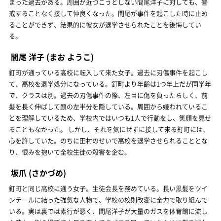
まった過去がある。周囲が近づこうとしない間尾洋子に対しても、警
戒することなく接して仲良くなった。間尾が事件を起こした時に止め
ることができず、結果的に彼女が退学させられたことを後悔してい
る。
間尾 洋子
(まお ようこ)
釘町が通っている高校に転入して来た女子。過去に刃傷事件を起こし
て、高校を退学処分になっている。釘町より年齢は1つ年上だが同学年
で、クラスは別。過去の刃傷事件の際、左目に傷を負ったらしく、前
髪を長く伸ばして顔の左半分を隠している。周囲から嫌われているこ
とを理解しているため、学校内ではいつも1人で行動をし、笑顔を見せ
ることもなかった。 しかし、それを気にせずに接して来る釘町には、
心を許していた。のちに田村のせいで高校を退学させられることとな
り、恨みを抱いて全校生徒の殺害を企む。
坂爪
(さかづめ)
釘町と同じ高校に通う女子。生徒会長を務めている。長い黒髪をツイ
ンテールに結った強気な人物で、学校の校則改変に全力で取り組んで
いる。実は裏では素行が悪く、間尾洋子が大量のガスを体育館に流し