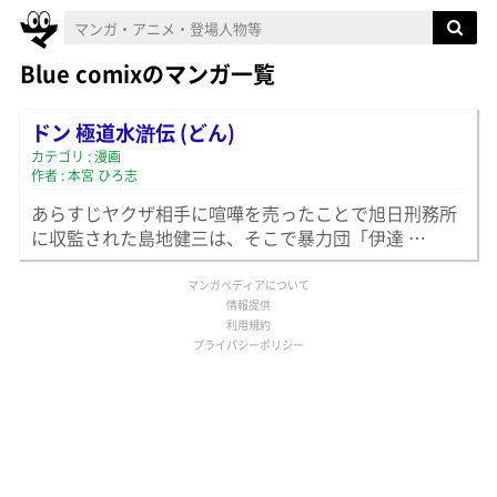
Blue comixのマンガ一覧
ドン 極道水滸伝 (どん)
カテゴリ : 漫画
作者 : 本宮 ひろ志
あらすじヤクザ相手に喧嘩を売ったことで旭日刑務所
に収監された島地健三は、そこで暴力団「伊達 …
マンガペディアについて
情報提供
利用規約
プライバシーポリシー