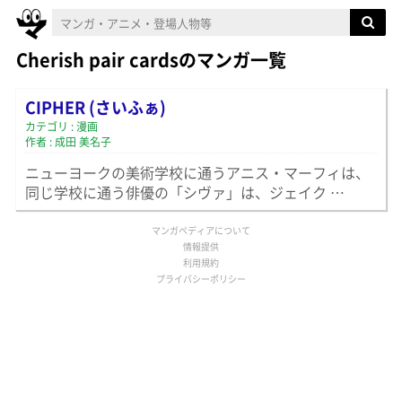
Cherish pair cardsのマンガ一覧
CIPHER (さいふぁ)
カテゴリ : 漫画
作者 : 成田 美名子
ニューヨークの美術学校に通うアニス・マーフィは、
同じ学校に通う俳優の「シヴァ」は、ジェイク …
マンガペディアについて
情報提供
利用規約
プライバシーポリシー