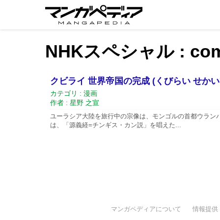
NHKスペシャル : com
クビライ 世界帝国の完成 (くびらい せか
カテゴリ : 漫画
作者 : 星野 之宣
ユーラシア大陸を旅行中の宗像は、モンゴルの首都ウラン
は、「源義経=チンギス・カン説」を唱えた...
マンガペディアについて
情報提供