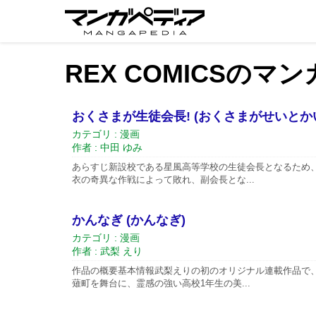
REX COMICSのマ
おくさまが生徒会長! (おくさまがせいとか
カテゴリ : 漫画
作者 : 中田 ゆみ
あらすじ新設校である星風高等学校の生徒会長となるため
衣の奇異な作戦によって敗れ、副会長とな...
かんなぎ (かんなぎ)
カテゴリ : 漫画
作者 : 武梨 えり
作品の概要基本情報武梨えりの初のオリジナル連載作品で
薙町を舞台に、霊感の強い高校1年生の美...