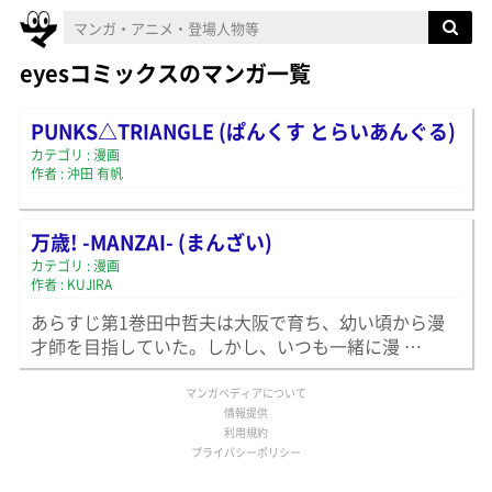
eyesコミックスのマンガ一覧
PUNKS△TRIANGLE (ぱんくす とらいあんぐる)
カテゴリ : 漫画
作者 : 沖田 有帆
万歳! -MANZAI- (まんざい)
カテゴリ : 漫画
作者 : KUJIRA
あらすじ第1巻田中哲夫は大阪で育ち、幼い頃から漫
才師を目指していた。しかし、いつも一緒に漫 …
マンガペディアについて
情報提供
利用規約
プライバシーポリシー