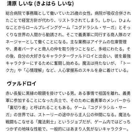
清原 しいな
(きよはら しいな)
総合病院で事務職として働いていた25歳の女性。病院が吸収合併され
たことで経営方針が代わり、リストラされてしまう。しかし、ひょん
なことからロールプレイングゲーム『ユグドラシル・サーガ』とそっ
くりな世界の人間から勧誘され、そこで義勇軍に同行する商人隊のマ
ネージャーとして働くことになる。主な業務はアイテムの在庫管理
や、勇者パーティと商人の仲を取り持つことなど、多岐にわたる。そ
の後、自分の大好きなキャラクターヴァルドロイと出会い、彼を最強
キャラクターにするために奮闘し始める。魔法は持たないが、「トー
ク力」や「心情理解」など、人心掌握系のスキルを身に着けている。
ヴァルドロイ
赤い長髪に黒縁の眼鏡を掛けている男。ある事情で祖国を離れ、義勇
軍に参加することになった兵士で、そのために義勇軍のメンバーから
「裏切り者」と呼ばれることもある。ゲーム『ユグドラシル・サー
ガ』の世界では、ストーリーの途中から主人公の仲間になる。魔法も
戦闘もこなせる「魔法剣士」というジョブだが、ゲーム内ではどっち
つかずの地味な性能で、一般的にはあまり人気がないキャラクター。