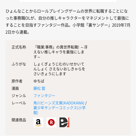
ひょんなことからロールプレイングゲームの世界に転職することにな
った事務職OLが、自分の推しキャラクターをマネジメントして最強に
することを目指すファンタジー作品。小学館「裏サンデー」2019年7月
2日から連載。
正式名称
「職業:事務」の異世界転職! ～冴
えない推しキャラを最強にしま
す～
ふりがな
しょくぎょうじむのいせかいて
んしょく さえないおしきゃらを
さいきょうにします
原作者
ゆちば
漫画
藤松 盟
ジャンル
ファンタジー
レーベル
角川ビーンズ文庫(
KADOKAWA
)
/
裏少年サンデーコミックス(
小学
館
)
関連商品