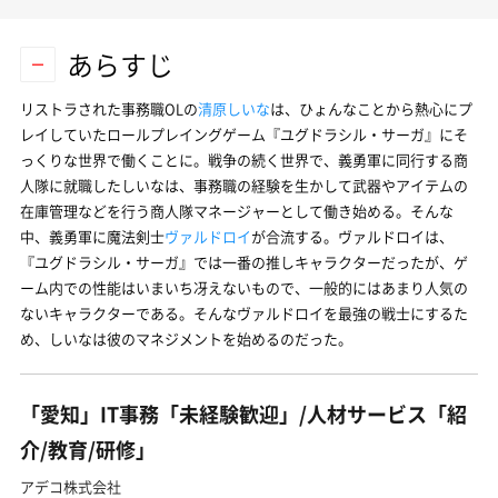
あらすじ
リストラされた事務職OLの
清原しいな
は、ひょんなことから熱心にプ
レイしていたロールプレイングゲーム『ユグドラシル・サーガ』にそ
っくりな世界で働くことに。戦争の続く世界で、義勇軍に同行する商
人隊に就職したしいなは、事務職の経験を生かして武器やアイテムの
在庫管理などを行う商人隊マネージャーとして働き始める。そんな
中、義勇軍に魔法剣士
ヴァルドロイ
が合流する。ヴァルドロイは、
『ユグドラシル・サーガ』では一番の推しキャラクターだったが、ゲ
ーム内での性能はいまいち冴えないもので、一般的にはあまり人気の
ないキャラクターである。そんなヴァルドロイを最強の戦士にするた
め、しいなは彼のマネジメントを始めるのだった。
「愛知」IT事務「未経験歓迎」/人材サービス「紹
介/教育/研修」
アデコ株式会社