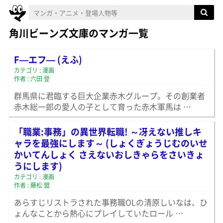
角川ビーンズ文庫のマンガ一覧
F—エフ— (えふ)
カテゴリ : 漫画
作者 : 六田 登
群馬県に君臨する巨大企業赤木グループ。その創業者
赤木総一郎の愛人の子として育った赤木軍馬は …
「職業:事務」の異世界転職! ～冴えない推しキ
ャラを最強にします～ (しょくぎょうじむのいせ
かいてんしょく さえないおしきゃらをさいきょ
うにします)
カテゴリ : 漫画
作者 : 藤松 盟
あらすじリストラされた事務職OLの清原しいなは、ひ
ょんなことから熱心にプレイしていたロール …