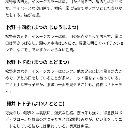
松野家の四男。イメージカラーは紫。目が半開きで、髪の毛はボサボ
サ。マイペースな皮肉屋で、根暗。常に猫背でボソボソとした喋りか
たをする。猫が友達。
松野 十四松
(まつの じゅうしまつ)
松野家の五男。イメージカラーは黄。目の焦点が合っておらず、常に
口は開きっぱなし。頭のアホ毛は1本だけ。異常に明るくハイテンショ
ンで、なにをしでかすかわからない性質。
松野 トド松
(まつの とどまつ)
松野家の六男。イメージカラーはピンク。他の兄弟に比べ黒目が大き
めで、アヒル口をしていることが多い。ニット帽をよく被っている。
甘え上手な末っ子だが、腹黒い一面を見せることも。愛称は「トッテ
ィ」。
弱井 トト子
(よわい ととこ)
可愛らしい容姿とは裏腹に、強気な性格。腕っ節も強く、得意技はボ
ディブロー。松野家の六つ子たちとは幼馴染みだが、いい年をしてニ
ートをしている彼らには呆れている。実家は魚屋。