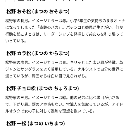
松野 おそ松
(まつの おそまつ)
松野家の長男。イメージカラーは赤。小学6年生の気持ちのままオトナ
になってしまった「奇跡のバカ」。パチンコと競馬が生きがい。何か
行動を起こすときは、リーダーシップを発揮して弟たちを引っ張って
いっている。
松野 カラ松
(まつの からまつ)
松野家の次男。イメージカラーは青。キリッとした太い眉が特徴。革
ジャンとサングラスをよく着用している。ナルシストで自分の世界に
浸っているが、周囲からは白い目で見られがち。
松野 チョロ松
(まつの ちょろまつ)
松野家の三男。イメージカラーは緑。他の兄弟に比べ黒目が小さめ
で、下がり眉。頭のアホ毛もない。常識人を気取っているが、アイド
ルオタクで女の子に対して過剰な理想を抱いている。
松野 一松
(まつの いちまつ)