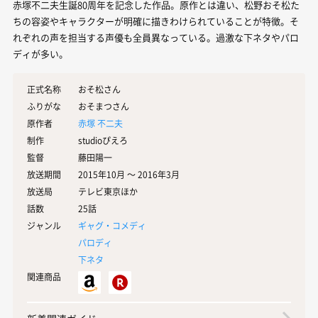
赤塚不二夫生誕80周年を記念した作品。原作とは違い、松野おそ松た
ちの容姿やキャラクターが明確に描きわけられていることが特徴。そ
れぞれの声を担当する声優も全員異なっている。過激な下ネタやパロ
ディが多い。
正式名称
おそ松さん
ふりがな
おそまつさん
原作者
赤塚 不二夫
制作
studioぴえろ
監督
藤田陽一
放送期間
2015年10月 〜 2016年3月
放送局
テレビ東京ほか
話数
25話
ジャンル
ギャグ・コメディ
パロディ
下ネタ
関連商品