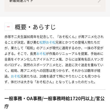
新着関連ガイド
概要・あらすじ
赤塚不二夫生誕80周年を記念して、『おそ松くん』が再アニメ化され
ることが決定。喜び勇む
松野おそ松
兄弟とかつての登場人物たちだ
が、果たして「昭和」のアニメが現代に通用するのか、一抹の不安が
よぎる。そこで、長男
おそ松
が作風のリニューアルを提案、手始めに
全員をイケメン化したアイドルアニメ風、さらには某有名巨人マンガ
のパロディ、突然のスポーツアニメ化と、迷走に次ぐ迷走を重ねてい
く。結局、再アニメ化への回答は見つからず、それから10数年が経
過。
おそ松
兄弟たちは、20歳を過ぎて特にやりたいことも見つから
ず、体だけは大きな「おそ松さん」となってしまったのだった。
一般事務・OA事務/一般事務時給1720円以上/官公
庁