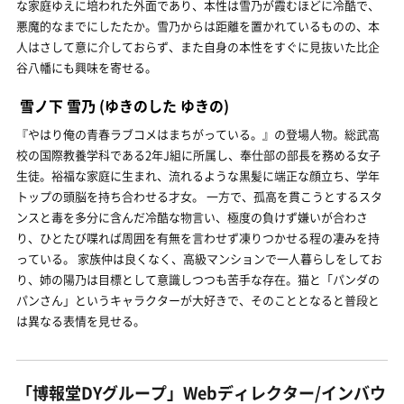
な家庭ゆえに培われた外面であり、本性は雪乃が霞むほどに冷酷で、
悪魔的なまでにしたたか。雪乃からは距離を置かれているものの、本
人はさして意に介しておらず、また自身の本性をすぐに見抜いた比企
谷八幡にも興味を寄せる。
雪ノ下 雪乃
(ゆきのした ゆきの)
『やはり俺の青春ラブコメはまちがっている。』の登場人物。総武高
校の国際教養学科である2年J組に所属し、奉仕部の部長を務める女子
生徒。裕福な家庭に生まれ、流れるような黒髪に端正な顔立ち、学年
トップの頭脳を持ち合わせる才女。 一方で、孤高を貫こうとするスタ
ンスと毒を多分に含んだ冷酷な物言い、極度の負けず嫌いが合わさ
り、ひとたび喋れば周囲を有無を言わせず凍りつかせる程の凄みを持
っている。 家族仲は良くなく、高級マンションで一人暮らしをしてお
り、姉の陽乃は目標として意識しつつも苦手な存在。猫と「パンダの
パンさん」というキャラクターが大好きで、そのこととなると普段と
は異なる表情を見せる。
「博報堂DYグループ」Webディレクター/インバウ