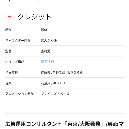
クレジット
原作
渡航
キャラクター原案
ぽんかん⑧
監督
吉村愛
シリーズ構成
菅 正太郎
作画監督
進藤優
,
中野圭哉
,
坂本ひろみ
音楽
石濱翔
,
MONACA
アニメーション制作
ブレインズ・ベース
広告運用コンサルタント「東京/大阪勤務」/Webマ