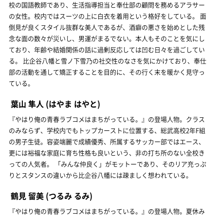
校の国語教師であり、生活指導担当と奉仕部の顧問を務めるアラサー
の女性。校内ではスーツの上に白衣を着用という格好をしている。 面
倒見が良くスタイル抜群な美人であるが、酒癖の悪さを始めとした残
念な面の数々が災いし、男運がまるでない。本人もそのことを気にし
ており、年齢や結婚関係の話に過剰反応しては凹む日々を過ごしてい
る。 比企谷八幡と雪ノ下雪乃の社交性のなさを気にかけており、奉仕
部の活動を通して矯正することを目的に、その行く末を暖かく見守っ
ている。
葉山 隼人
(はやま はやと)
『やはり俺の青春ラブコメはまちがっている。』の登場人物。クラス
のみならず、学校内でもトップカーストに位置する、総武高校2年F組
の男子生徒。容姿端麗で成績優秀、所属するサッカー部ではエース、
更には裕福な家庭に育ち性格も良いという、非の打ち所のない全校き
っての人気者。 「みんな仲良く」がモットーであり、そのリア充っぷ
りとスタンスの違いから比企谷八幡には疎ましく想われている。
鶴見 留美
(つるみ るみ)
『やはり俺の青春ラブコメはまちがっている。』の登場人物。夏休み