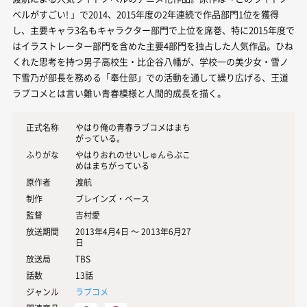
ベルがすごい! 」で2014、2015年度の2年連続で作品部門1位を獲得
し、主要キャラ3名もキャラクター部門で上位を席巻、特に2015年度で
はイラストレーター部門を含めた主要4部門を独占した人気作品。ひね
くれた思考を持つ男子高校生・比企谷八幡が、学校一の美少女・雪ノ
下雪乃が部長を務める「奉仕部」での活動を通して繰り広げる、王道
ラブコメとは言い難い青春模様と人間的成長を描く。
正式名称
やはり俺の青春ラブコメはまち
がっている。
ふりがな
やはりおれのせいしゅんらぶこ
めはまちがっている
原作者
渡航
制作
ブレインズ・ベース
監督
吉村愛
放送期間
2013年4月4日 〜 2013年6月27
日
放送局
TBS
話数
13話
ジャンル
ラブコメ