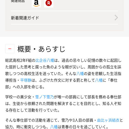
関連商品
新着関連ガイド
概要・あらすじ
総武高校2年F組の
比企谷八幡
は、過去の忌々しい記憶の数々に起因し
た屈折した思考と腐った魚のような眼が災いし、周囲からの孤立を謳
歌しつつの高校生活を送っていた。そんな
八幡
の姿を悲観した生活指
導担当・
平塚静
は、ふざけた作文に対する罰と称して
八幡
に「奉仕
部」への入部を命じる。
学校一の美少女・
雪ノ下雪乃
が唯一の部員にして部長を務める奉仕部
は、生徒から依頼された問題を解決することを目的とし、知る人ぞ知
る存在として活動を行っていた。
そんな奉仕部での活動を通じて、雪乃や3人目の部員・
由比ヶ浜結衣
と
協力、時に衝突しつつも、
八幡
は青春の日々を過ごしていく。