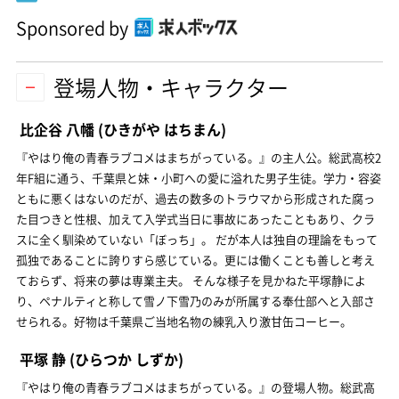
Sponsored by
登場人物・キャラクター
比企谷 八幡
(ひきがや はちまん)
『やはり俺の青春ラブコメはまちがっている。』の主人公。総武高校2
年F組に通う、千葉県と妹・小町への愛に溢れた男子生徒。学力・容姿
ともに悪くはないのだが、過去の数多のトラウマから形成された腐っ
た目つきと性根、加えて入学式当日に事故にあったこともあり、クラ
スに全く馴染めていない「ぼっち」。 だが本人は独自の理論をもって
孤独であることに誇りすら感じている。更には働くことも善しと考え
ておらず、将来の夢は専業主夫。 そんな様子を見かねた平塚静によ
り、ペナルティと称して雪ノ下雪乃のみが所属する奉仕部へと入部さ
せられる。好物は千葉県ご当地名物の練乳入り激甘缶コーヒー。
平塚 静
(ひらつか しずか)
『やはり俺の青春ラブコメはまちがっている。』の登場人物。総武高