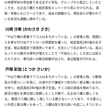
の林間学校の参加者である女子小学生。グループから孤立していたと
ころを、比企谷八幡たち総武高校メンバーから気にかけられる。 容
貌・性格ともにクールであり、過去の経験から、現在自らが置かれて
いる状況も達観し諦めている。
川崎 沙希
(かわさき さき)
『やはり俺の青春ラブコメはまちがっている。』の登場人物。周囲に
人を寄せ付けぬアウトローな雰囲気を纏った、総武高校2年F組の女子
生徒。根は真面目で家族思いであり、大志という名の弟がいる。高2に
なってから朝方の帰宅が増えたことで「不良化した」と大志には捉え
られており、奉仕部への解決依頼が出され、身辺調査が行われる。
戸塚 彩加
(とつか さいか)
『やはり俺の青春ラブコメはまちがっている。』の登場人物。小動物
系の可愛らしい外見に、お淑やかで謙虚かつ気の利く振る舞いを合わ
せ持つ、総武高校2年F組の男子生徒。テニス部の部長を務めており、
部活の強化を奉仕部に依頼したことが縁で、比企谷八幡と親しくな
る。 教室で八幡に親しく接している数少ない一人であり、その愛らし
い外見と振る舞いもあって、八幡は度々気の迷いを起こしそうになっ