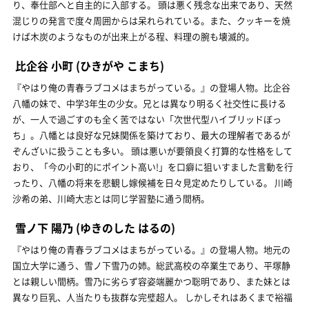
り、奉仕部へと自主的に入部する。 頭は悪く残念な出来であり、天然
混じりの発言で度々周囲からは呆れられている。また、クッキーを焼
けば木炭のようなものが出来上がる程、料理の腕も壊滅的。
比企谷 小町
(ひきがや こまち)
『やはり俺の青春ラブコメはまちがっている。』の登場人物。比企谷
八幡の妹で、中学3年生の少女。兄とは異なり明るく社交性に長ける
が、一人で過ごすのも全く苦ではない「次世代型ハイブリッドぼっ
ち」。八幡とは良好な兄妹関係を築けており、最大の理解者であるが
ぞんざいに扱うことも多い。 頭は悪いが要領良く打算的な性格をして
おり、「今の小町的にポイント高い!」を口癖に狙いすました言動を行
ったり、八幡の将来を悲観し嫁候補を日々見定めたりしている。 川崎
沙希の弟、川崎大志とは同じ学習塾に通う間柄。
雪ノ下 陽乃
(ゆきのした はるの)
『やはり俺の青春ラブコメはまちがっている。』の登場人物。地元の
国立大学に通う、雪ノ下雪乃の姉。総武高校の卒業生であり、平塚静
とは親しい間柄。雪乃に劣らず容姿端麗かつ聡明であり、また妹とは
異なり巨乳、人当たりも抜群な完璧超人。 しかしそれはあくまで裕福