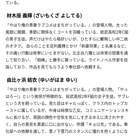
ている。
材木座 義輝
(ざいもくざ よしてる)
『やはり俺の青春ラブコメはまちがっている。』の登場人物。太った
風貌に眼鏡、季節に関係なくコートを羽織っている、総武高校2年C組
の男子生徒。声だけはやたら格好いいが、ひたすらに鬱陶しい中二病
のオタク。 自らのことを足利義輝とかけ「剣豪将軍」と名乗るなど、
その痛い行動は枚挙にいとまがない。比企谷八幡とは体育の授業を通
して知り合い、「相棒」と勝手に慕っている。ライトノベル作家を目
指しており、作品を見てもらうよう奉仕部へ依頼する。
由比ヶ浜 結衣
(ゆいがはま ゆい)
『やはり俺の青春ラブコメはまちがっている。』の登場人物。「やっ
はろー!」という挨拶が特徴的な、総武高校2年F組の女子生徒。サブレ
という犬を飼っている。見た目はギャルっぽく、クラス内のトップカ
ーストに属しているが、中身は純情な乙女。 コミュニケーションスキ
ルに長けるが、周囲の顔色や空気を気にしすぎるゆえに流されやす
く、自らの意見を素直に口に出せない、所謂「キョロ充」である。奉
仕部への依頼を通して、雪ノ下雪乃のスタンスに憧れを抱くようにな