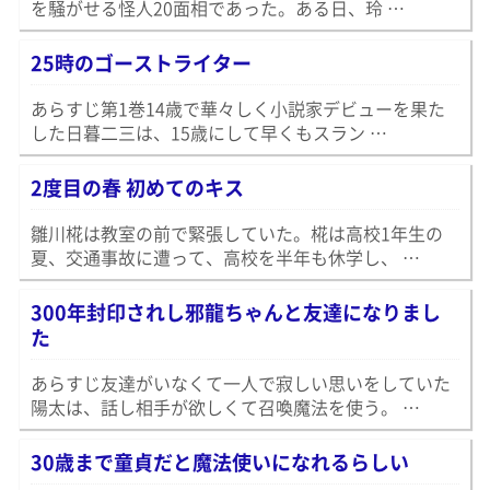
を騒がせる怪人20面相であった。ある日、玲 …
25時のゴーストライター
あらすじ第1巻14歳で華々しく小説家デビューを果た
した日暮二三は、15歳にして早くもスラン …
2度目の春 初めてのキス
雛川椛は教室の前で緊張していた。椛は高校1年生の
夏、交通事故に遭って、高校を半年も休学し、 …
300年封印されし邪龍ちゃんと友達になりまし
た
あらすじ友達がいなくて一人で寂しい思いをしていた
陽太は、話し相手が欲しくて召喚魔法を使う。 …
30歳まで童貞だと魔法使いになれるらしい