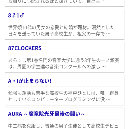
ら周りに心配されるほど抜けていて、自己主 …
8♀1♂
世界観10代の男女の恋愛と結婚が題材。漫然とした
日々を送っていた男子高校生が、祖父の一存で …
87CLOCKERS
あらすじ第1巻名門の音楽大学に通う3年生の一ノ瀬奏
は、周囲の学生達の音楽コンクールへの激し …
A・Iが止まらない!
勉強も運動も苦手な高校生の神戸ひとしは、唯一得意
としているコンピュータープログラミングに没 …
AURA ～魔竜院光牙最後の闘い～
中二病を克服し、普通の男子生徒として高校生デビュ