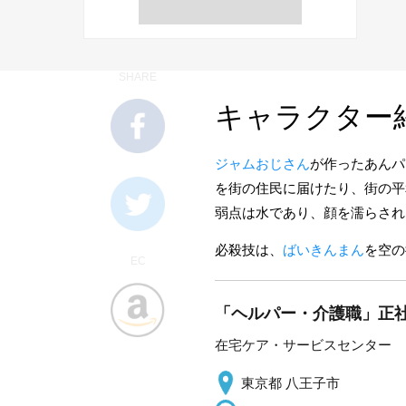
SHARE
キャラクター
ジャムおじさん
が作ったあんパ
を街の住民に届けたり、街の平
弱点は水であり、顔を濡らされ
必殺技は、
ばいきんまん
を空の
EC
「ヘルパー・介護職」正社
在宅ケア・サービスセンター
東京都 八王子市