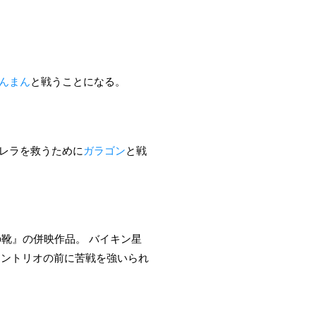
んまん
と戦うことになる。
レラ
を救うために
ガラゴン
と戦
の靴』の併映作品。 バイキン星
キントリオの前に苦戦を強いられ