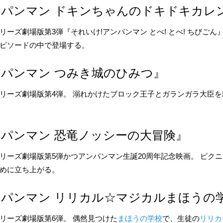
パンマン ドキンちゃんのドキドキカレ
ーズ劇場版第3弾『それいけ!アンパンマン とべ! とべ! ちびごん
ピソードの中で登場する。
パンマン つみき城のひみつ』
リーズ劇場版第4弾。 溺れかけた
ブロック王子
と
ガランガラ大臣
を
パンマン 恐竜ノッシーの大冒険』
リーズ劇場版第5弾かつアンパンマン生誕20周年記念映画。 ピク
めに立ち上がる。
パンマン リリカル☆マジカルまほうの
リーズ劇場版第6弾。 偶然見つけた
まほうの学校
で、生徒の
リリカ