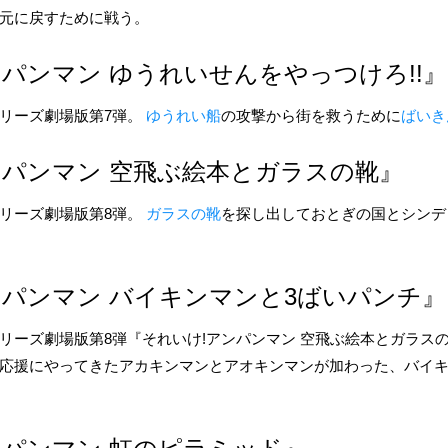
元に戻すために戦う。
パンマン ゆうれいせんをやっつけろ!!』
リーズ劇場版第7弾。
ゆうれい船
の攻撃から街を救うために
ばいき
パンマン 空飛ぶ絵本とガラスの靴』
リーズ劇場版第8弾。
ガラスの靴
を探し出して
おとぎの国
と
シンデ
パンマン バイキンマンと3ばいパンチ』
リーズ劇場版第8弾『それいけ!アンパンマン 空飛ぶ絵本とガラス
応援にやってきた
アカキンマン
と
アオキンマン
が加わった、バイ