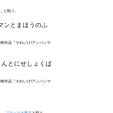
こ
と戦う。
マンとまほうのふ
併映作品『それいけ!アンパンマ
まんとにせしょくぱ
併映作品『それいけ!アンパンマ
く、
ブラック大魔王
と戦う。