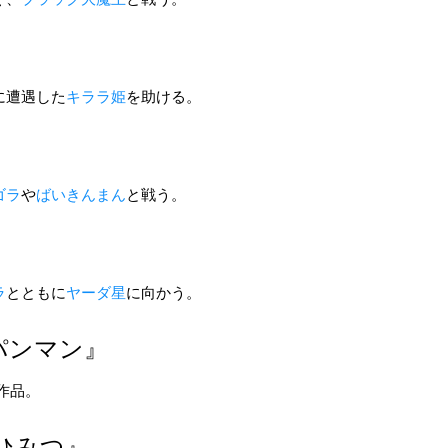
に遭遇した
キララ姫
を助ける。
ゴラ
や
ばいきんまん
と戦う。
ラ
とともに
ヤーダ星
に向かう。
パンマン』
作品。
ひみつ』