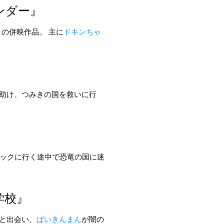
ンダー』
』の併映作品。 主に
ドキンちゃ
助け、
つみきの国
を救いに行
ニックに行く途中で
恐竜の国
に迷
学校』
と出会い、
ばいきんまん
が闇の