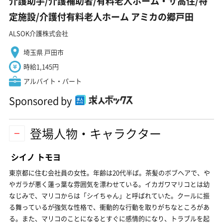
介護助手/介護補助者/有料老人ホーム・サ高住/特
定施設/介護付有料老人ホーム アミカの郷戸田
ALSOK介護株式会社
埼玉県 戸田市
時給1,145円
アルバイト・パート
Sponsored by
登場人物・キャラクター
シイノ トモヨ
東京都に住む会社員の女性。年齢は20代半ば。茶髪のボブヘアで、や
やガラが悪く蓮っ葉な雰囲気を漂わせている。イカガワマリコとは幼
なじみで、マリコからは「シイちゃん」と呼ばれていた。クールに振
る舞っているが強気な性格で、衝動的な行動を取りがちなところがあ
る。また、マリコのことになるとすぐに感情的になり、トラブルを起