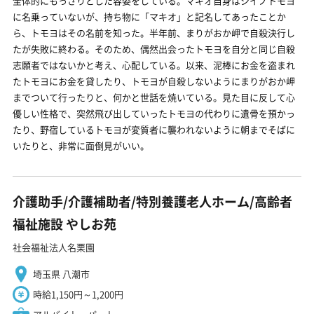
全体的にもっさりとした容姿をしている。マキオ自身はシイノトモヨ
に名乗っていないが、持ち物に「マキオ」と記名してあったことか
ら、トモヨはその名前を知った。半年前、まりがおか岬で自殺決行し
たが失敗に終わる。そのため、偶然出会ったトモヨを自分と同じ自殺
志願者ではないかと考え、心配している。以来、泥棒にお金を盗まれ
たトモヨにお金を貸したり、トモヨが自殺しないようにまりがおか岬
までついて行ったりと、何かと世話を焼いている。見た目に反して心
優しい性格で、突然飛び出していったトモヨの代わりに遺骨を預かっ
たり、野宿しているトモヨが変質者に襲われないように朝までそばに
いたりと、非常に面倒見がいい。
介護助手/介護補助者/特別養護老人ホーム/高齢者
福祉施設 やしお苑
社会福祉法人名栗園
埼玉県 八潮市
時給1,150円～1,200円