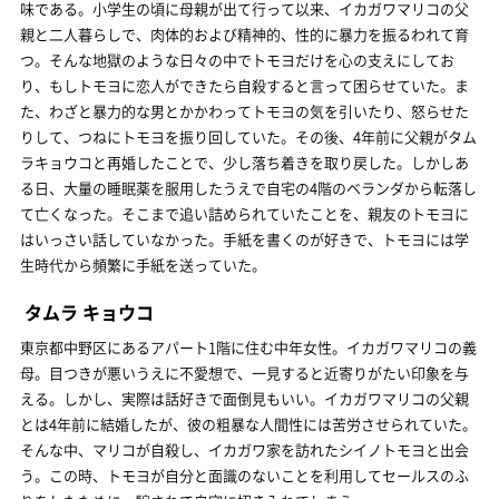
味である。小学生の頃に母親が出て行って以来、イカガワマリコの父
親と二人暮らしで、肉体的および精神的、性的に暴力を振るわれて育
つ。そんな地獄のような日々の中でトモヨだけを心の支えにしてお
り、もしトモヨに恋人ができたら自殺すると言って困らせていた。ま
た、わざと暴力的な男とかかわってトモヨの気を引いたり、怒らせた
りして、つねにトモヨを振り回していた。その後、4年前に父親がタム
ラキョウコと再婚したことで、少し落ち着きを取り戻した。しかしあ
る日、大量の睡眠薬を服用したうえで自宅の4階のベランダから転落し
て亡くなった。そこまで追い詰められていたことを、親友のトモヨに
はいっさい話していなかった。手紙を書くのが好きで、トモヨには学
生時代から頻繁に手紙を送っていた。
タムラ キョウコ
東京都中野区にあるアパート1階に住む中年女性。イカガワマリコの義
母。目つきが悪いうえに不愛想で、一見すると近寄りがたい印象を与
える。しかし、実際は話好きで面倒見もいい。イカガワマリコの父親
とは4年前に結婚したが、彼の粗暴な人間性には苦労させられていた。
そんな中、マリコが自殺し、イカガワ家を訪れたシイノトモヨと出会
う。この時、トモヨが自分と面識のないことを利用してセールスのふ