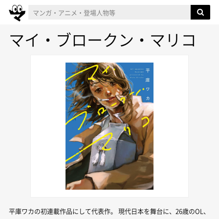
マイ・ブロークン・マリコ
平庫ワカの初連載作品にして代表作。 現代日本を舞台に、26歳のOL、