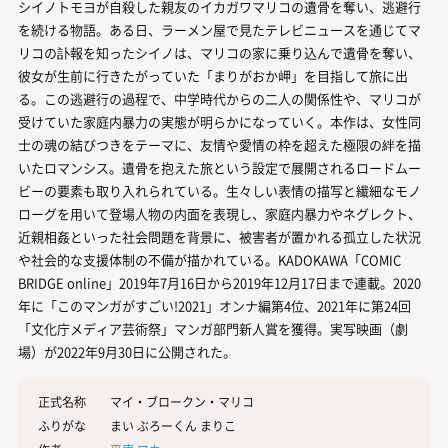
シイノトモヨが自殺した親友のイカガワマリコの遺骨を奪い、逃避行
を続ける物語。ある日、ラーメン屋で見たテレビニュースを通じてマ
リコの訃報を知ったシイノは、マリコの家に乗り込んで遺骨を奪い、
彼女が生前に行きたがっていた「まりがおか岬」を目指して旅に出
る。この逃避行の過程で、中学時代からの二人の関係性や、マリコが
受けていた家庭内暴力の実態が明らかになっていく。本作は、女性同
士の魂の結びつきをテーマに、友情や愛情の枠を超えた極限の絆を描
いたロマンシス。遺骨を抱えた旅という設定で展開されるロードムー
ビーの要素も取り入れられている。生々しい表情の描写と繊細なモノ
ローグを用いて登場人物の内面を表現し、家庭内暴力やネグレクト、
近親相姦といった社会問題を背景に、被害者が置かれる孤立した状況
や社会的な支援体制の不備が描かれている。KADOKAWA「COMIC
BRIDGE online」2019年7月16日から2019年12月17日まで連載。2020
年に「このマンガがすごい!2021」オンナ編第4位、2021年に第24回
「文化庁メディア芸術祭」マンガ部門新人賞を獲得。実写映画（劇
場）が2022年9月30日に公開された。
正式名称
マイ・ブロークン・マリコ
ふりがな
まい ぶろーくん まりこ