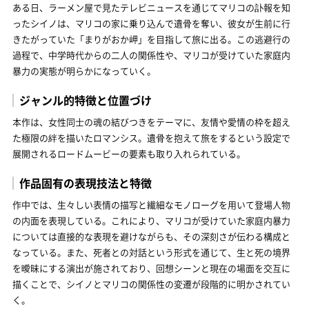
ある日、ラーメン屋で見たテレビニュースを通じてマリコの訃報を知
ったシイノは、マリコの家に乗り込んで遺骨を奪い、彼女が生前に行
きたがっていた「まりがおか岬」を目指して旅に出る。この逃避行の
過程で、中学時代からの二人の関係性や、マリコが受けていた家庭内
暴力の実態が明らかになっていく。
ジャンル的特徴と位置づけ
本作は、女性同士の魂の結びつきをテーマに、友情や愛情の枠を超え
た極限の絆を描いたロマンシス。遺骨を抱えて旅をするという設定で
展開されるロードムービーの要素も取り入れられている。
作品固有の表現技法と特徴
作中では、生々しい表情の描写と繊細なモノローグを用いて登場人物
の内面を表現している。これにより、マリコが受けていた家庭内暴力
については直接的な表現を避けながらも、その深刻さが伝わる構成と
なっている。また、死者との対話という形式を通じて、生と死の境界
を曖昧にする演出が施されており、回想シーンと現在の場面を交互に
描くことで、シイノとマリコの関係性の変遷が段階的に明かされてい
く。