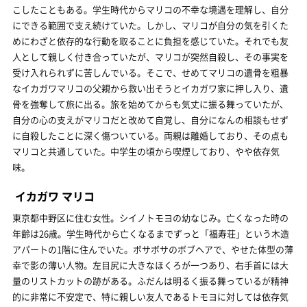
こしたこともある。学生時代からマリコの不幸な境遇を理解し、自分
にできる範囲で支え続けていた。しかし、マリコが自分の気を引くた
めにわざと依存的な行動を取ることに負担を感じていた。それでも友
人として親しく付き合っていたが、マリコが突然自殺し、その事実を
受け入れられずに苦しんでいる。そこで、せめてマリコの遺骨を粗暴
なイカガワマリコの父親から救い出そうとイカガワ家に押し入り、遺
骨を強奪して旅に出る。旅を始めてからも気丈に振る舞っていたが、
自分の心の支えがマリコだと改めて自覚し、自分になんの相談もせず
に自殺したことに深く傷ついている。両親は離婚しており、その点も
マリコと共通していた。中学生の頃から喫煙しており、やや依存気
味。
イカガワ マリコ
東京都中野区に住む女性。シイノトモヨの幼なじみ。亡くなった時の
年齢は26歳。学生時代から亡くなるまでずっと「福寿荘」という木造
アパートの1階に住んでいた。ボサボサのボブヘアで、やせた体型の薄
幸で影の薄い人物。左目尻に大きなほくろが一つあり、右手首には大
量のリストカットの跡がある。ふだんは明るく振る舞っているが精神
的に非常に不安定で、特に親しい友人であるトモヨに対しては依存気