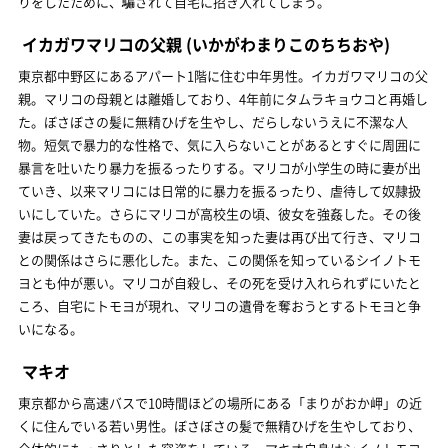
りをしたために、騙されて自宅に招き入れてしまう。
イカガワマリコの父親
(いかがわまりこのちちおや)
東京都中野区にあるアパート1階に住む中年男性。イカガワマリコの父
親。マリコの母親とは離婚しており、4年前にタムラキョウコと再婚し
た。ぼさぼさの髪に無精ひげを生やし、だらしないうえに不潔な人
物。短気で暴力的な性格で、気に入らないことがあるとすぐに周囲に
暴言を吐いたり暴力を振るったりする。マリコが小学生の時に妻が出
ていき、以来マリコには日常的に暴力を振るったり、虐待して奴隷扱
いにしていた。さらにマリコが高校生の頃、彼女を強姦した。その後
妻は戻ってきたものの、この事実を知った妻は再び出て行き、マリコ
との関係はさらに悪化した。また、この関係を知っているシイノトモ
ヨとも仲が悪い。マリコが自殺し、その死を受け入れられずにいたと
ころ、自宅にトモヨが現れ、マリコの遺骨を奪おうとするトモヨと争
いになる。
マキオ
東京都から高速バスで10時間ほどの場所にある「まりがおか岬」の近
くに住んでいる若い男性。ぼさぼさの髪で無精ひげを生やしており、