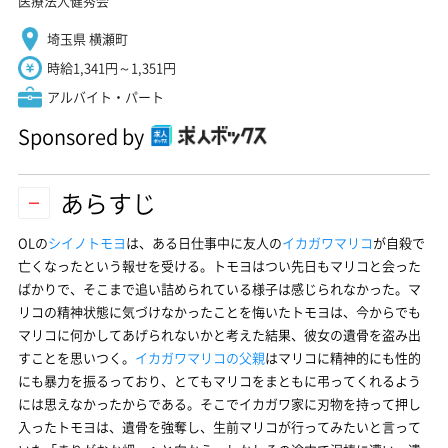
医療法人健秀会
埼玉県 横瀬町
時給1,341円～1,351円
アルバイト・パート
Sponsored by
あらすじ
OLの
シイノトモヨ
は、ある日仕事中に友人の
イカガワマリコ
が自殺で
亡くなったという報せを受ける。トモヨはつい先日もマリコと会った
ばかりで、そこまで追い詰められている様子は感じられなかった。マ
リコの精神状態に気づけなかったことを悔いたトモヨは、今からでも
マリコに何かしてあげられないかと考えた結果、彼女の遺骨を盗み出
すことを思いつく。
イカガワマリコの父親
はマリコに精神的にも性的
にも暴力を振るっており、とてもマリコをまともに弔ってくれるよう
には思えなかったからである。そこでイカガワ家に刃物を持って押し
入ったトモヨは、遺骨を強奪し、生前マリコが行ってみたいと言って