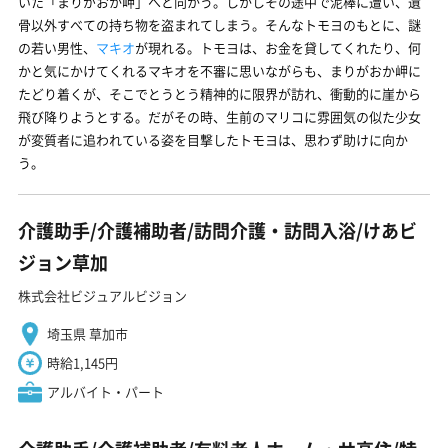
いた「まりがおか岬」へと向かう。しかしその途中で泥棒に遭い、遺
骨以外すべての持ち物を盗まれてしまう。そんなトモヨのもとに、謎
の若い男性、
マキオ
が現れる。トモヨは、お金を貸してくれたり、何
かと気にかけてくれるマキオを不審に思いながらも、まりがおか岬に
たどり着くが、そこでとうとう精神的に限界が訪れ、衝動的に崖から
飛び降りようとする。だがその時、生前のマリコに雰囲気の似た少女
が変質者に追われている姿を目撃したトモヨは、思わず助けに向か
う。
介護助手/介護補助者/訪問介護・訪問入浴/けあビ
ジョン草加
株式会社ビジュアルビジョン
埼玉県 草加市
時給1,145円
アルバイト・パート