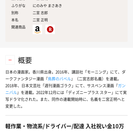
ふりがな
にのみや まさあき
別称
二宮 志郎
本名
二宮
正明
関連商品
概要
日本の漫画家。香川県出身。2016年、講談社「モーニング」にて、ダ
ークファンタジー漫画『
鳥葬のバベル
』（二宮志郎名義）を連載。
2018年、日本文芸社「週刊漫画ゴラク」にて、サスペンス漫画『
ガン
ニバル
』を連載。2022年12月には「ディズニープラス スター」にて実
写ドラマ化された。また、同作の連載開始時に、名義を二宮正明へと
変更した。
軽作業・物流系/ドライバー/配達 入社祝い金10万