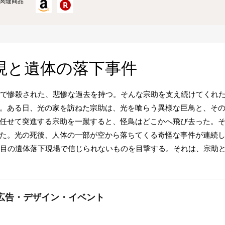
関連商品
現と遺体の落下事件
前で惨殺された、悲惨な過去を持つ。そんな宗助を支え続けてくれ
。ある日、光の家を訪ねた宗助は、光を喰らう異様な巨鳥と、その
任せて突進する宗助を一蹴すると、怪鳥はどこかへ飛び去った。
た。光の死後、人体の一部が空から落ちてくる奇怪な事件が連続
件目の遺体落下現場で信じられないものを目撃する。それは、宗助
広告・デザイン・イベント