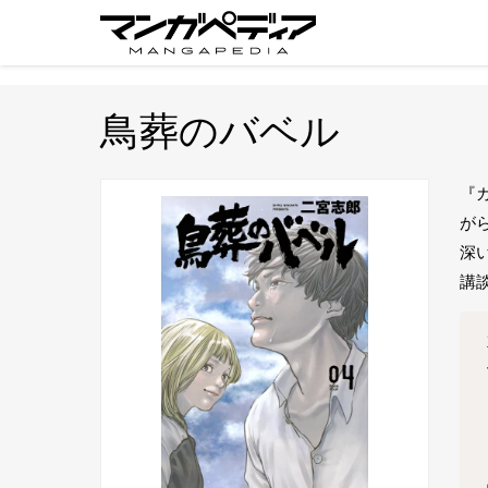
鳥葬のバベル
『
が
深
講談