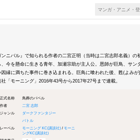
ガンニバル』で知られる作者の二宮正明（当時は二宮志郎名義）の
ら、今を懸命に生きる青年、加瀬宗助が主人公。恩師が巨鳥、サン
い因縁に満ちた事件に巻き込まれる。巨鳥に喰われた後、甦(よみが
社「モーニング」2016年43号から2017年27号まで連載。
正式名称
鳥葬のバベル
作者
二宮 志郎
ジャンル
ダークファンタジー
バトル
レーベル
モーニング KC(
講談社
)
/
モーニ
ングKC(
講談社
)