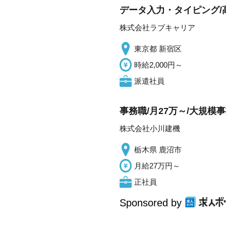
データ入力・タイピング
株式会社ラブキャリア
東京都 新宿区
時給2,000円～
派遣社員
事務職/月27万～/大規模
株式会社小川建機
栃木県 鹿沼市
月給27万円～
正社員
Sponsored by