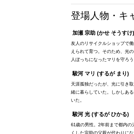
登場人物・キ
加瀬 宗助
(かせ そうすけ
友人のリサイクルショップで働
えられて育つ。そのため、光の
人ぼっちになったマリを守ろう
駿河 マリ
(するが まり)
天涯孤独だったが、光に引き取
緒に暮らしていた。しかしある
いた。
駿河 光
(するが ひかる)
61歳の男性。2年前まで都内
くした宗助の父親が代わりにな