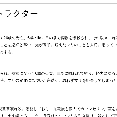
ャラクター
)
く26歳の男性。6歳の時に目の前で両親を惨殺され、それ以来、施
ことを恩師と慕い、光が養子に迎えたマリのことも大切に思って
とする。
られ、養女になった6歳の少女。巨鳥に喰われて甦り、怪力になる
時、マリの変化に気づいた宗助が、思わずマリを拒否してしまっ
の児童養護施設に勤務しており、退職後も個人でカウンセリング室を
り、支え続ける。また、身寄りのないマリを引き取り、娘として