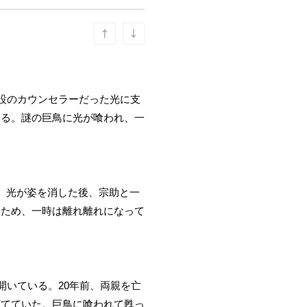
設のカウンセラーだった光に支
いる。謎の巨鳥に光が喰われ、一
。光が姿を消した後、宗助と一
たため、一時は離れ離れになって
開いている。20年前、両親を亡
育てていた。巨鳥に喰われて甦っ