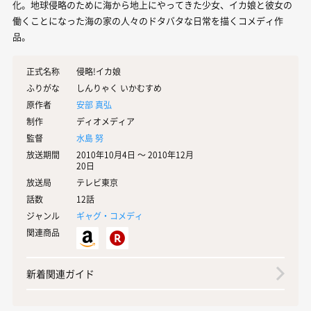
化。地球侵略のために海から地上にやってきた少女、イカ娘と彼女の
働くことになった海の家の人々のドタバタな日常を描くコメディ作
品。
正式名称
侵略!イカ娘
ふりがな
しんりゃく いかむすめ
原作者
安部 真弘
制作
ディオメディア
監督
水島 努
放送期間
2010年10月4日 〜 2010年12月
20日
放送局
テレビ東京
話数
12話
ジャンル
ギャグ・コメディ
関連商品
新着関連ガイド