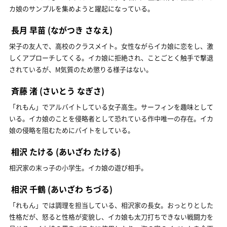
カ娘のサンプルを集めようと躍起になっている。
長月 早苗
(ながつき さなえ)
栄子の友人で、高校のクラスメイト。女性ながらイカ娘に恋をし、激
しくアプローチしてくる。イカ娘に拒絶され、ことごとく触手で撃退
されているが、M気質のため懲りる様子はない。
斉藤 渚
(さいとう なぎさ)
「れもん」でアルバイトしている女子高生。サーフィンを趣味として
いる。イカ娘のことを侵略者として恐れている作中唯一の存在。イカ
娘の侵略を阻むためにバイトをしている。
相沢 たける
(あいざわ たける)
相沢家の末っ子の小学生。イカ娘の遊び相手。
相沢 千鶴
(あいざわ ちづる)
「れもん」では調理を担当している、相沢家の長女。おっとりとした
性格だが、怒ると性格が変貌し、イカ娘も太刀打ちできない戦闘力を