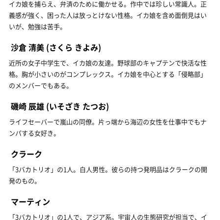
イカ娘を捕らえ、弁済のために働かせる。作中では珍しい常識人。正
義感が強く、困った人は放っとけない性格。イカ娘を含め面倒見はい
いが、勉強は苦手。
沙倉 清美
(さくら きよみ)
近所の女子中学生で、イカ娘の友達。野球部のキャプテンで快活な性
格。胸が小さいのがコンプレックス。イカ娘を中心とする「侵略部」
のメンバーでもある。
磯崎 辰雄
(いそざき たつお)
ライフセーバーで嵐山の同僚。片っ端から海辺の女性を仕事中でもナ
ンパする女好き。
クラーク
「3バカトリオ」の1人。白人男性。彼らの持つ発明品はクラークの開
発のもの。
マーティン
「3バカトリオ」の1人で、アジア系。宇宙人の生態研究が担当で、イ