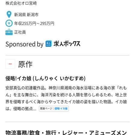
株式会社オロ宮崎
新潟県 新潟市
年収255万円～295万円
正社員
Sponsored by
原作
侵略!イカ娘
(しんりゃく いかむすめ)
安部真弘の初連載作品。神奈川県湘南の海水浴場にある海の家「れも
ん」を主な舞台に、海洋汚染を続ける人類を懲らしめるため、地上世
界を侵略するべく海からやってきたイカ娘の姿を描いた物語。イカ娘
は、侵略の拠点...
関連ページ：
侵略!イカ娘
物流事務/飲食・旅行・レジャー・アミューズメン