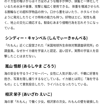
のイカ型の帽子からはイカ足のような触手が伸び、頭髪と一体化して
いるため水泳や食事、攻撃と幅広く使用できる。 体重を増減させられ
る腕輪などの超科学物品の持つ。口から墨をはいたり、ホタルイカの
ように発光したりとイカ特有の能力も持つ。好物はエビ。知性も高
く、地上の文化に順応する。馴染むあまり侵略行為を忘れそうになっ
ている。
シンディー・キャンベル
(しんでぃーきゃんべる)
「れもん」近くに設営された「米国地球外生命体対策調査研究所」の
調査員。なぜかイカ娘を宇宙人と認定、追い回す。実際の宇宙人を目
撃したことはまだない。
嵐山 悟郎
(あらしやま ごろう)
海の安全を守るライフセーバー。女性に人気が高いが、千鶴に好意を
抱き、写真を隠し撮りするなどしている。イカ娘とは同じ「海を守る
もの」として意気投合したり、ライバルとなったりしている。
相沢 栄子
(あいざわ えいこ)
海の家「れもん」で働く少女。相沢家の次女。れもんの壁を破損した