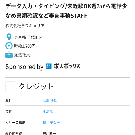
データ入力・タイピング/未経験OK週3から電話少
なめ書類確認など審査事務STAFF
株式会社ラブキャリア
東京都 千代田区
時給1,700円～
派遣社員
Sponsored by
クレジット
原作
安部 真弘
監督
水島 努
シリーズ構成
横手 美智子
総作画監督
石川雅一