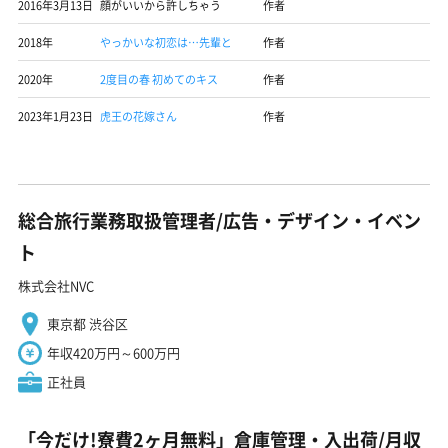
2016年3月13日
顔がいいから許しちゃう
作者
2018年
やっかいな初恋は…先輩と
作者
2020年
2度目の春 初めてのキス
作者
2023年1月23日
虎王の花嫁さん
作者
総合旅行業務取扱管理者/広告・デザイン・イベン
ト
株式会社NVC
東京都 渋谷区
年収420万円～600万円
正社員
「今だけ!寮費2ヶ月無料」倉庫管理・入出荷/月収