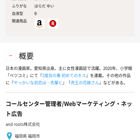
ふりがな
はらだ ゆい
血液型
B
関連商品
概要
日本の漫画家。愛知県出身。主に女性漫画誌で活躍。2020年、小学館
「ベツコミ」にて『
2度目の春 初めてのキス
』を連載。その他の作品
に『
やっかいな初恋は…先輩と
』『
虎王の花嫁さん
』などがある。
コールセンター管理者/Webマーケティング・ネッ
ト広告
and roots株式会社
福岡県 福岡市