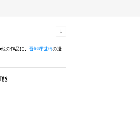
の他の作品に、
吾峠呼世晴
の漫
可能