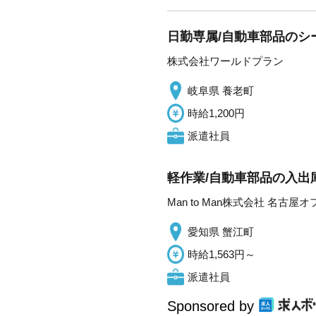
日勤専属/自動車部品のシ
株式会社ワールドプラン
岐阜県 養老町
時給1,200円
派遣社員
軽作業/自動車部品の入出
Man to Man株式会社 名古屋
愛知県 蟹江町
時給1,563円～
派遣社員
Sponsored by