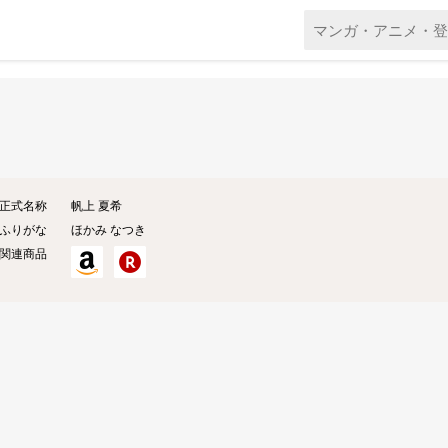
正式名称
帆上 夏希
ふりがな
ほかみ なつき
関連商品