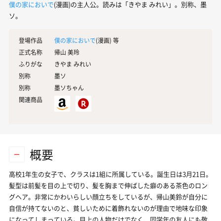
僕の家においで
(漫画)の主人公。読みは「きやま みれい」。別称、墨
ソ。
登場作品
僕の家においで
(漫画) 等
正式名称
帰山 美玲
ふりがな
きやま みれい
別称
墨ソ
別称
墨ソちゃん
関連商品
概要
高校1年生の女子で、クラスは1組に所属している。誕生日は3月21日。
髪型は前髪を目の上で切り、髪を胸まで伸ばした癖のある茶色のロン
グヘア。非常にかわいらしい顔立ちをしているが、帰山美鈴が自分に
自信が持てないのと、貧しいために着飾れないのが理由で地味な印象
になってしまっている。目上の人物だけでなく、同学年の友人にも敬