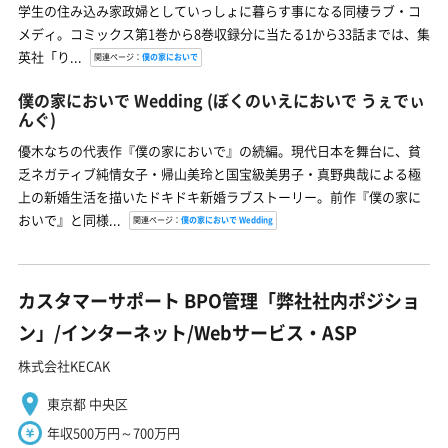
学生の住み込み家政婦としていっしょに暮らす事になる同棲ラブ・コ
メディ。コミックス第1巻から8巻収録分に当たる1から33話までは、集
英社「り...
関連ページ：
僕の家においで
僕の家においで Wedding
(ぼくのいえにおいで うぇでぃ
んぐ)
優木なちの代表作『僕の家においで』の続編。現代日本を舞台に、貧
乏ネガティブ純情女子・帰山美玲と国宝級美男子・真野典哉による極
上の新婚生活を描いたドキドキ新婚ラブストーリー。前作『僕の家に
おいで』と同様...
関連ページ：
僕の家においで Wedding
カスタマーサポート BPO管理「弊社社内ポジショ
ン」/インターネット/Webサービス・ASP
株式会社KECAK
東京都 中央区
年収500万円～700万円