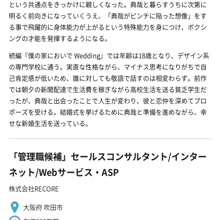
という共通点をきっかけに親しくなった。典哉と暮らすうちに次第に
明るく前向きになっていくうえ、「典哉がピンチに陥った想像」をす
る事で飛躍的に身体能力が上がるという特殊能力を身につけ、ボクシ
ングの才能を発揮するようになる。
続編『僕の家においで Wedding』では年齢は18歳となり、デザイン系
の専門学校に通う。実直な性格ながら、マイナス思考になりがちで自
己肯定感が低いため、誰に対しても敬語で話すのは相変わらず。前作
では朝夕の新聞配達で生活費を稼ぎながら高校生活を送る貧乏学生だ
ったが、典哉と出会ったことで人生が変わり、彼と恋仲を深めてプロ
ポーズを受ける。結婚式を挙げるために典哉と準備を進めながら、幸
せな新婚生活を送っている。
「管理職候補」セールスコンサルタント/インター
ネット/Webサービス・ASP
株式会社RECORE
大阪府 吹田市