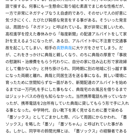
語で接する。何事にも一生懸命に取り組む素直でまじめな性格だが、
一方で非常にネガティブなうえ自虐的であり、そのせいで人の好意に
気づきにくく、たびたび鈍感な発言をする事がある。そういった発言
は、周囲から「ネガドン」と呼ばれている。家が非常に貧しいため、
高校進学を控えた春休みから「毎度新聞」の配達アルバイトをして家
計を支えるようになったが、ある日、アルバイト中に不注意で交通事
故を起こしてしまい、相手の
真野典哉
に大ケガをさせてしまう。だ
が、これをきっかけに典哉と親しくなり、のちに典哉の厚意で「事故
の慰謝料・治療費をもらう代わりに、自分の家に住み込む形で家政婦
として働かないか」と持ち掛けられ、同時期に別の地域に引っ越す事
になった両親と離れ、典哉と同居生活を送る事になる。貧しい環境に
育ったために世間知らずな一面があり、新聞配達のアルバイトを始め
るまでは一万円札を手にした事もなく、典哉宅のお風呂を借りるまで
はジェットバスの存在も知らなかった。当然携帯電話も持っていなか
ったが、携帯電話を2台所有していた典哉に貸してもらう形で手に入れ
る事となった。中学時代、白い靴下を黒く見せるために墨で染める
「墨ソックス」としてごまかした際、バレて周囲にからかわれ、「墨
ソックス」を略した「墨ソ」「墨ソちゃん」と呼ばれていた事があ
る。しかし、同学年の
鈴間光輝
とは、「墨ソックス」の経験者である