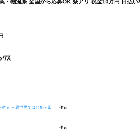
業・物流系 全国から応募OK 寮アリ 祝金10万円 日払
0円
を煮る ～異世界ではじめる田
作者
作者