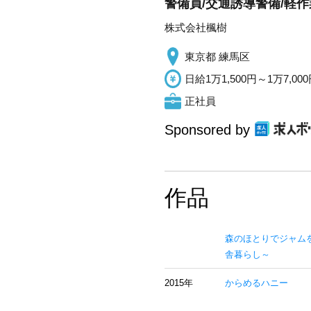
警備員/交通誘導警備/軽作
株式会社楓樹
東京都 練馬区
日給1万1,500円～1万7,00
正社員
Sponsored by
作品
森のほとりでジャム
舎暮らし～
2015年
からめるハニー