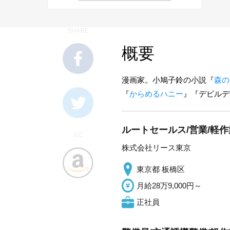
SHARE
概要
漫画家。小鳩子鈴の小説『
森の
『
からめるハニー
』『デビルデ
ルートセールス/営業/軽作
EC
株式会社リース東京
東京都 板橋区
月給28万9,000円～
正社員