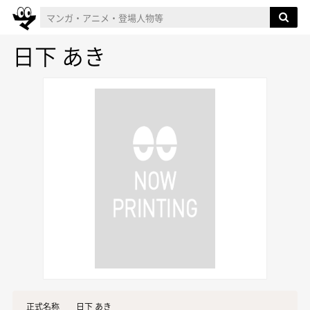
日下 あき
正式名称
日下 あき