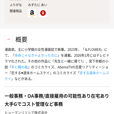
ふりがな
みずたに あい
関連商品
概要
漫画家。主に小学館の女性漫画誌で執筆。2023年、「＆FLOWER」に
て、『
本命じゃなきゃよかったのに
』を連載。2026年1月にはテレビド
ラマ化された。その他の作品に『先生と一緒に寝て?』、宮下奈都の小
説『
羊と鋼の森
』のコミカライズ、AbemaTVの恋愛リアリティーショ
ー『恋する♥週末ホームステイ』のコミカライズ『
恋する週末ホームス
テイ
』などがある。
一般事務・OA事務/直接雇用の可能性あり在宅あり
大手Gでコスト管理など事務
ヒューマンリソシア株式会社