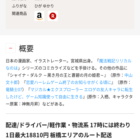
ふりがな
ひが ゆかり
関連商品
概要
日本の漫画家、イラストレーター。宮城県出身。「
魔法戦記リリカル
なのは
」シリーズのコミカライズなどを手掛ける。その他の作品に
『シャイナ・ダルク ～黒き月の王と蒼碧の月の姫君～』（原作：
中山
文十郎
）『
恋愛ハーレムゲーム終了のお知らせがくる頃に
』（原作：
竜騎士07
）『
マジカル★エクスプローラー エロゲの友人キャラに転生
したけど、ゲーム知識使って自由に生きる
』(原作：入栖、キャラクタ
ー原案：神無月昇）などがある。
配達/ドライバー/軽作業・物流系 17時には終わり
1日最大18810円 板橋エリアのルート配送