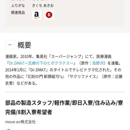
ふりがな
きくち あきお
関連商品
概要
漫画家。2010年、集英社「スーパージャンプ」にて、医療漫画
『
Dr.DMAT〜瓦礫の下のヒポクラテス〜
』（原作：
高野洋
）を連載。
2014年1月に『Dr.DMAT』のタイトルでテレビドラマ化された。その
他の作品に『幻刻の門 新撰組70's』『サクリファイス』（原作：近藤
史恵）などがある。
部品の製造スタッフ/軽作業/即日入寮/住み込み/寮
完備/8割入寮希望者
move on株式会社