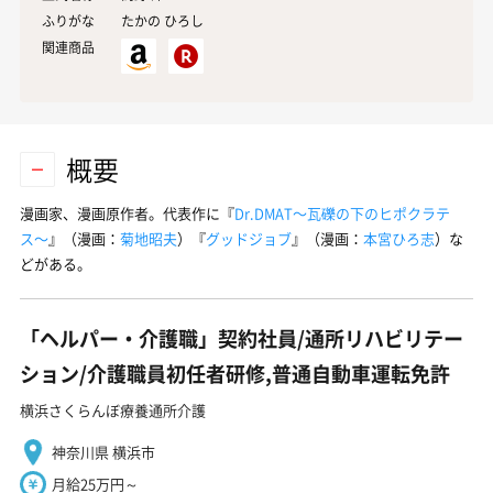
ふりがな
たかの ひろし
関連商品
概要
漫画家、漫画原作者。代表作に『
Dr.DMAT〜瓦礫の下のヒポクラテ
ス〜
』（漫画：
菊地昭夫
）『
グッドジョブ
』（漫画：
本宮ひろ志
）な
どがある。
「ヘルパー・介護職」契約社員/通所リハビリテー
ション/介護職員初任者研修,普通自動車運転免許
横浜さくらんぼ療養通所介護
神奈川県 横浜市
月給25万円～