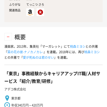
ふりがな
てっこつ さろ
関連商品
概要
漫画家。2013年、集英社「マーガレット」にて
桃森ミヨシ
との共著
『
菜の花の彼-ナノカノカレ-
』を連載。2018年には、再び
桃森ミヨシ
との共著で『
愛が死ぬのは君のせい
』を連載。
「東京」事務経験からキャリアアップIT職/人材サ
ービス「紹介/教育/研修」
アデコ株式会社
東京都
年収340万円～420万円