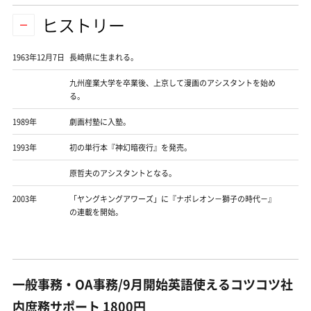
ヒストリー
1963年12月7日
長崎県に生まれる。
九州産業大学を卒業後、上京して漫画のアシスタントを始め
る。
1989年
劇画村塾に入塾。
1993年
初の単行本『神幻暗夜行』を発売。
原哲夫のアシスタントとなる。
2003年
「ヤングキングアワーズ」に『ナポレオン－獅子の時代－』
の連載を開始。
一般事務・OA事務/9月開始英語使えるコツコツ社
内庶務サポート 1800円