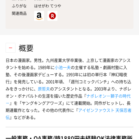
ふりがな
はせがわ てつや
関連商品
概要
日本の漫画家。男性。九州産業大学卒業後、上京して漫画家のアシス
タントを始める。1989年に
小池一夫
の主催する私塾・劇画村塾に入
塾、その後漫画家デビューする。1993年には初の単行本『神幻暗夜
行』を発売している。2001年頃、「週刊コミックバンチ」への持ち込
みをきっかけに、
原哲夫
のアシスタントとなる。2003年より、ナポレ
オン・ボナパルトの生涯を描いた歴史作品『
ナポレオン－獅子の時代
－
』を「ヤングキングアワーズ」にて連載開始。同作がヒットし、長
期連載作となった。その他の代表作に『
アイゼンファウスト 天保忍者
伝
』などがある。
一般事務・OA事務/時1880円未経験OK法律事務所