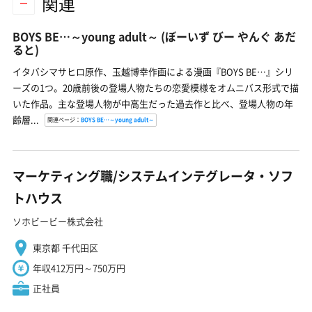
関連
BOYS BE…～young adult～
(ぼーいず びー やんぐ あだ
ると)
イタバシマサヒロ原作、玉越博幸作画による漫画『BOYS BE…』シリ
ーズの1つ。20歳前後の登場人物たちの恋愛模様をオムニバス形式で描
いた作品。主な登場人物が中高生だった過去作と比べ、登場人物の年
齢層...
関連ページ：
BOYS BE…～young adult～
マーケティング職/システムインテグレータ・ソフ
トハウス
ソホビービー株式会社
東京都 千代田区
年収412万円～750万円
正社員