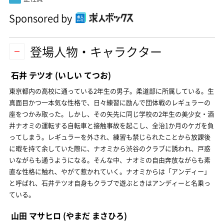
Sponsored by
登場人物・キャラクター
石井 テツオ
(いしい てつお)
東京都内の高校に通っている2年生の男子。柔道部に所属している。生
真面目かつ一本気な性格で、日々練習に励んで団体戦のレギュラーの
座をつかみ取った。しかし、その矢先に同じ学校の2年生の美少女・酒
井ナオミの運転する自転車と接触事故を起こし、全治1か月のケガを負
ってしまう。レギュラーを外され、練習も禁じられたことから放課後
に暇を持て余していた際に、ナオミから渋谷のクラブに誘われ、戸惑
いながらも通うようになる。そんな中、ナオミの自由奔放ながらも素
直な性格に触れ、やがて惹かれていく。ナオミからは「アンディー」
と呼ばれ、石井テツオ自身もクラブで遊ぶときはアンディーと名乗っ
ている。
山田 マサヒロ
(やまだ まさひろ)