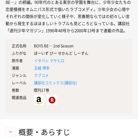
BE…』の続編。90年代のとある東京の学園を舞台に、少年少女たちの
恋愛模様をオムニバス形式で描いたラブコメディ。少年少女の心境や
それぞれの関係が変化していく様子や、思春期ならではの初々しい言
動から発生するほほましいトラブルも見どころとなっている。講談社
「週刊少年マガジン」1996年48号から2000年13号まで連載の作品。
正式名称
BOYS BE… 2nd Season
ふりがな
ぼーいず びー せかんど しーずん
原作者
イタバシ マサヒロ
漫画
玉越 博幸
ジャンル
ラブコメ
レーベル
講談社コミックス(
講談社
)
巻数
既刊17巻
関連商品
概要・あらすじ