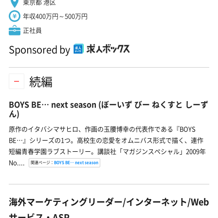
東京都 港区
年収400万円～500万円
正社員
Sponsored by
続編
BOYS BE… next season
(ぼーいず びー ねくすと しーず
ん)
原作のイタバシマサヒロ、作画の玉腰博幸の代表作である『BOYS
BE…』シリーズの1つ。高校生の恋愛をオムニバス形式で描く、連作
短編青春学園ラブストーリー。講談社「マガジンスペシャル」2009年
No....
関連ページ：
BOYS BE… next season
海外マーケティングリーダー/インターネット/Web
サービス・ASP