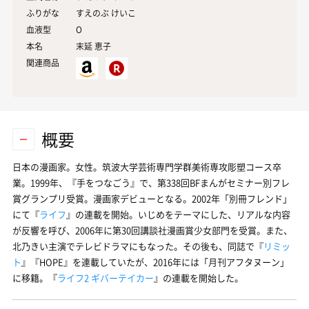
ふりがな
すえのぶ けいこ
血液型
O
本名
末延
恵子
関連商品
概要
日本の漫画家。女性。筑波大学芸術専門学群美術専攻彫塑コース卒
業。1999年、『手をつなごう』で、第338回BFまんがセミナー別フレ
賞グランプリ受賞。漫画家デビューとなる。2002年「別冊フレンド」
にて『
ライフ
』の連載を開始。いじめをテーマにした、リアルな内容
が反響を呼び、2006年に第30回講談社漫画賞少女部門を受賞。また、
北乃きい主演でテレビドラマにもなった。その後も、同誌で『
リミッ
ト
』『HOPE』を連載していたが、2016年には「月刊アフタヌーン」
に移籍。『
ライフ2 ギバーテイカー
』の連載を開始した。