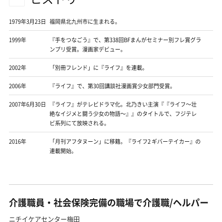
1979年3月23日
福岡県北九州市に生まれる。
1999年
『手をつなごう』で、第338回BFまんがセミナー別フレ賞グラ
ンプリ受賞。漫画家デビュー。
2002年
「別冊フレンド」に『ライフ』を連載。
2006年
『ライフ』で、第30回講談社漫画賞少女部門受賞。
2007年6月30日
『ライフ』がテレビドラマ化。北乃きい主演『『ライフ〜壮
絶なイジメと闘う少女の物語〜』』のタイトルで、フジテレ
ビ系列にて放映される。
2016年
「月刊アフタヌーン」に移籍。『ライフ2 ギバーテイカー』の
連載開始。
介護職員・社会保険完備の職場で介護職/ヘルパー
ニチイケアセンター梅田