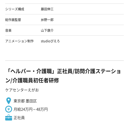
シリーズ構成
藤田伸三
総作画監督
夘野一郎
音楽
山下康介
アニメーション制作
studioぴえろ
「ヘルパー・介護職」正社員/訪問介護ステーショ
ン/介護職員初任者研修
ケアセンターえがお
東京都 墨田区
月給24万円～48万円
正社員