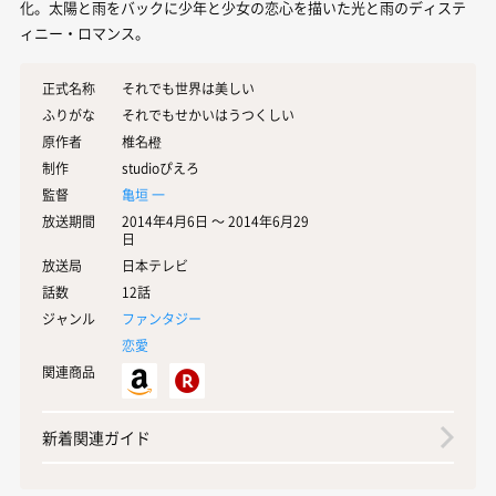
化。太陽と雨をバックに少年と少女の恋心を描いた光と雨のディステ
ィニー・ロマンス。
正式名称
それでも世界は美しい
ふりがな
それでもせかいはうつくしい
原作者
椎名橙
制作
studioぴえろ
監督
亀垣 一
放送期間
2014年4月6日 〜 2014年6月29
日
放送局
日本テレビ
話数
12話
ジャンル
ファンタジー
恋愛
関連商品
新着関連ガイド