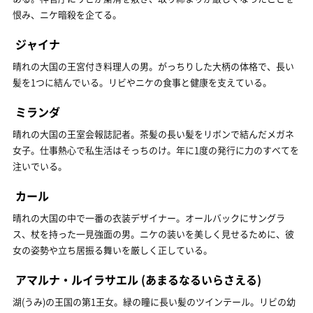
恨み、ニケ暗殺を企てる。
ジャイナ
晴れの大国の王宮付き料理人の男。がっちりした大柄の体格で、長い
髪を1つに結んでいる。リビやニケの食事と健康を支えている。
ミランダ
晴れの大国の王室会報誌記者。茶髪の長い髪をリボンで結んだメガネ
女子。仕事熱心で私生活はそっちのけ。年に1度の発行に力のすべてを
注いでいる。
カール
晴れの大国の中で一番の衣装デザイナー。オールバックにサングラ
ス、杖を持った一見強面の男。ニケの装いを美しく見せるために、彼
女の姿勢や立ち居振る舞いを厳しく正している。
アマルナ・ルイラサエル
(あまるなるいらさえる)
湖(うみ)の王国の第1王女。緑の瞳に長い髪のツインテール。リビの幼