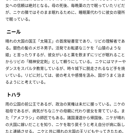
女への信頼は絶対となる。母の死後、毎晩薬の力で眠っていたリビだ
が、ニケの隣ではそのまま眠れるために、睡眠薬代わりに彼女の寝所
で眠っている。
ニール
晴れの大国の国王「太陽王」の首席秘書官であり、リビの理解者であ
る。銀色の髪のメガネ男子。活発でお転婆なニケを「山猿のような
姫」と言ったりするが、彼女がいると薬を飲まずにリビが眠れること
からリビの「精神安定剤」として頼りにしている。 ニケにはマナーや
ダンスをスパルタ教育しているが、時々城下に脱走されるなど手を焼
いている。リビに対しては、彼の考えや感情を汲み、国がうまく治ま
るようにと考えている。
トハラ
雨の公国の前公王であるが、政治の実権は未だに握っている。ニケの
祖母であるが、病気がちなニケの母親に代わり彼女を育てている。ま
た「アメフラシ」の師匠でもある。諸国漫遊から帰国後、ニケが晴れ
の大国に嫁いだことを知り、ニケを取り戻そうと考え自分が病に臥し
たと連絡させる。 ニケと共に晴れの大国の王リビもやってきたため、