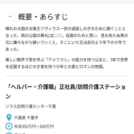
概要・あらすじ
晴れの大国の太陽王リヴィウス一世の退屈しのぎのために嫁ぐことと
なった、雨の公国の第4公女
ニケ
。自国のためと思い、見も知らぬ男の
元に嫌々ながら嫁いでいくと、そこにいた王は自分より年下の少年で
あった。
美しい歌声で雨を呼ぶ「アメフラシ」の能力を持つ公女と、3年で世界
を征服するほどの才覚を持つ少年との愛とロマンの物語。
「ヘルパー・介護職」正社員/訪問介護ステーショ
ン
リラス訪問介護センター千葉
千葉県 千葉市
年収392万円～600万円