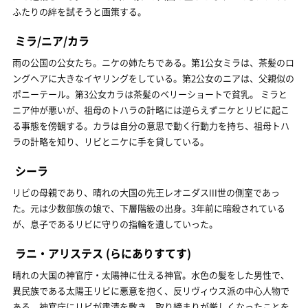
ふたりの絆を試そうと画策する。
ミラ/ニア/カラ
雨の公国の公女たち。ニケの姉たちである。第1公女ミラは、茶髪のロ
ングヘアに大きなイヤリングをしている。第2公女のニアは、父親似の
ポニーテール。第3公女カラは茶髪のベリーショートで貧乳。 ミラと
ニア仲が悪いが、祖母のトハラの計略には逆らえずニケとリビに起こ
る事態を傍観する。カラは自分の意思で動く行動力を持ち、祖母トハ
ラの計略を知り、リビとニケに手を貸している。
シーラ
リビの母親であり、晴れの大国の先王レオニダスIII世の側室であっ
た。元は少数部族の娘で、下層階級の出身。3年前に暗殺されている
が、息子であるリビに守りの指輪を遺していった。
ラニ・アリステス
(らにありすてす)
晴れの大国の神官庁・太陽神に仕える神官。水色の髪をした男性で、
異民族である太陽王リビに悪意を抱く、反リヴィウス派の中心人物で
ある。神官庁にリビが粛清を敷き、取り締まりが厳しくなったことを