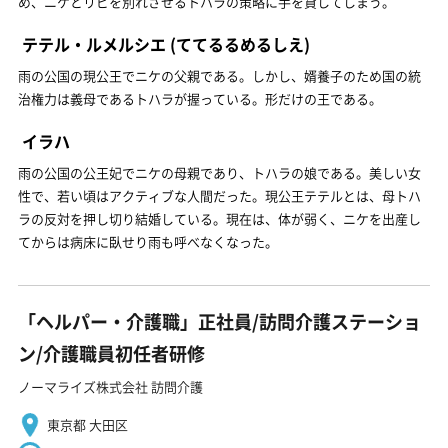
め、ニケとリビを別れさせるトハラの策略に手を貸してしまう。
テテル・ルメルシエ
(ててるるめるしえ)
雨の公国の現公王でニケの父親である。しかし、婿養子のため国の統
治権力は義母であるトハラが握っている。形だけの王である。
イラハ
雨の公国の公王妃でニケの母親であり、トハラの娘である。美しい女
性で、若い頃はアクティブな人間だった。現公王テテルとは、母トハ
ラの反対を押し切り結婚している。現在は、体が弱く、ニケを出産し
てからは病床に臥せり雨も呼べなくなった。
「ヘルパー・介護職」正社員/訪問介護ステーショ
ン/介護職員初任者研修
ノーマライズ株式会社 訪問介護
東京都 大田区