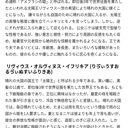
め通称「アメフラシの姫」と呼ばれる。即位後3年で世界征服を果たし
たといわれる太陽王リヴィウス一世の希望により晴れの大国に嫁ぐこ
とになった。 嫌々ながらも自国のために晴れの大国に入るが、太陽王
の高慢な態度に腹を立てハッキリとモノを言ってしまう。しかし、逆
にそれが気に入られ妻として迎えられる。 公女ニケは破天荒で型破り
な性格であるが、強い意志と根性・努力により周囲の反感をも丸く収
め、秘書官や元老院から絶対的な信頼を置かれるようになる。王であ
り夫であるリビとは、年齢差、身長差、またいろいろな確執があった
ものの、彼のもろさや優しさに触れるうちに恋心を抱くようになる。
リヴィウス・オルヴィヌス・イフリキア
(りゔぃうすお
るゔぃぬすいふりきあ)
晴れの大国の国王で「太陽王」と呼ばれる少年である。黒い瞳に、黒
髪の11歳で、即位後3年で世界征服を果たした世界王でもある。もとも
と下級階級の身であり、王位に興味はなかったが、最愛の母を暗殺さ
れた事が引き金となり、冷血で無慈悲な王へと変貌した。 晴れの大国
では、毎日晴れているため、たまには雨を見たいという理由で雨の公
国から姫を1人要求した。妻となるニケは彼よりも年上で背も高いが、
彼女の奔放な性格が面白いと感じ、退屈しのぎに迎え入れた。 しか
し、敵対派閥に暗殺されそうになった彼をニケが助けたときから、彼