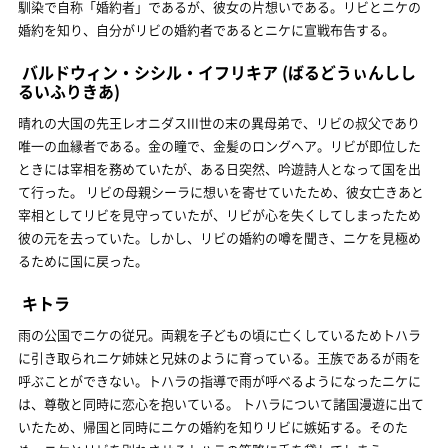
馴染で自称「婚約者」であるが、彼女の片想いである。リビとニケの
婚約を知り、自分がリビの婚約者であるとニケに宣戦布告する。
バルドウィン・シシル・イフリキア
(ばるどうぃんしし
るいふりきあ)
晴れの大国の先王レオニダスIII世の末の異母弟で、リビの叔父であり
唯一の血縁者である。金の瞳で、金髪のロングヘア。リビが即位した
ときには宰相を務めていたが、ある日突然、吟遊詩人となって国を出
て行った。 リビの母親シーラに想いを寄せていたため、彼女亡きあと
宰相としてリビを見守っていたが、リビが心を失くしてしまったため
彼の元を去っていた。しかし、リビの婚約の噂を聞き、ニケを見極め
るために国に戻った。
キトラ
雨の公国でニケの従兄。両親を子どもの頃に亡くしているためトハラ
に引き取られニケ姉妹と兄妹のように育っている。王族であるが雨を
呼ぶことができない。トハラの指導で雨が呼べるようになったニケに
は、尊敬と同時に恋心を抱いている。 トハラについて諸国漫遊に出て
いたため、帰国と同時にニケの婚約を知りリビに嫉妬する。そのた