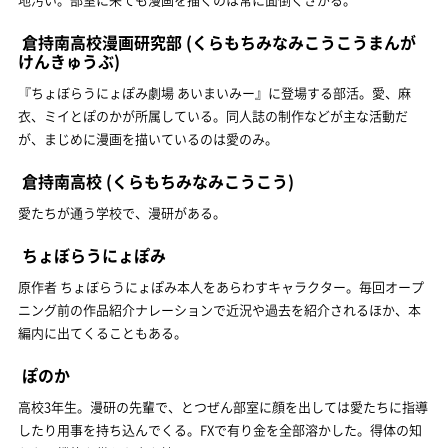
倉持南高校漫画研究部
(くらもちみなみこうこうまんが
けんきゅうぶ)
『ちょぼらうにょぽみ劇場 あいまいみー』に登場する部活。愛、麻
衣、ミイとぽのかが所属している。同人誌の制作などが主な活動だ
が、まじめに漫画を描いているのは愛のみ。
倉持南高校
(くらもちみなみこうこう)
愛たちが通う学校で、漫研がある。
ちょぼらうにょぽみ
原作者 ちょぼらうにょぽみ本人をあらわすキャラクター。毎回オープ
ニング前の作品紹介ナレーションで近況や過去を紹介されるほか、本
編内に出てくることもある。
ぽのか
高校3年生。漫研の先輩で、とつぜん部室に顔を出しては愛たちに指導
したり用事を持ち込んでくる。FXで有り金を全部溶かした。得体の知