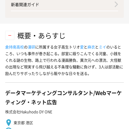
新着関連ガイド
概要・あらすじ
倉持南高校
の
漫研
に所属する女子高生トリオ
愛
と
麻衣
と
ミイ
のいると
ころ、いつも事件が巻き起こる。部室に殴りこんでくる河童、小銭を
くれる謎の生物、路上で行われる漫画勝負、異次元への漂流、大怪獣
の出現など現実すら飛び越える不条理な騒動に負けず、3人は部活動に
励んだりサボったりしながら賑やかな日々を送る。
データマーケティングコンサルタント/Webマーケ
ティング・ネット広告
株式会社Hakuhodo DY ONE
東京都 港区