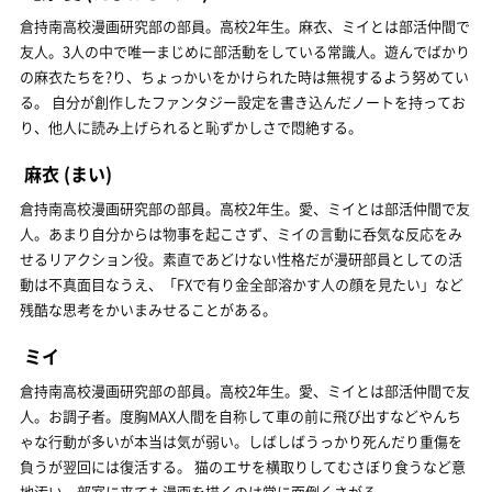
倉持南高校漫画研究部の部員。高校2年生。麻衣、ミイとは部活仲間で
友人。3人の中で唯一まじめに部活動をしている常識人。遊んでばかり
の麻衣たちを?り、ちょっかいをかけられた時は無視するよう努めてい
る。 自分が創作したファンタジー設定を書き込んだノートを持ってお
り、他人に読み上げられると恥ずかしさで悶絶する。
麻衣
(まい)
倉持南高校漫画研究部の部員。高校2年生。愛、ミイとは部活仲間で友
人。あまり自分からは物事を起こさず、ミイの言動に呑気な反応をみ
せるリアクション役。素直であどけない性格だが漫研部員としての活
動は不真面目なうえ、「FXで有り金全部溶かす人の顔を見たい」など
残酷な思考をかいまみせることがある。
ミイ
倉持南高校漫画研究部の部員。高校2年生。愛、ミイとは部活仲間で友
人。お調子者。度胸MAX人間を自称して車の前に飛び出すなどやんち
ゃな行動が多いが本当は気が弱い。しばしばうっかり死んだり重傷を
負うが翌回には復活する。 猫のエサを横取りしてむさぼり食うなど意
地汚い。部室に来ても漫画を描くのは常に面倒くさがる。