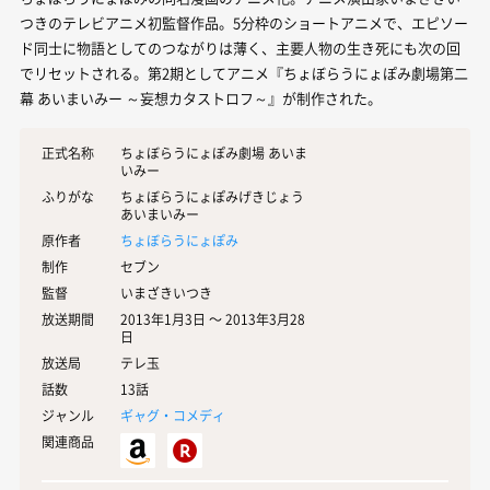
つきのテレビアニメ初監督作品。5分枠のショートアニメで、エピソー
ド同士に物語としてのつながりは薄く、主要人物の生き死にも次の回
でリセットされる。第2期としてアニメ『ちょぼらうにょぽみ劇場第二
幕 あいまいみー ～妄想カタストロフ～』が制作された。
正式名称
ちょぼらうにょぽみ劇場 あいま
いみー
ふりがな
ちょぼらうにょぽみげきじょう
あいまいみー
原作者
ちょぼらうにょぽみ
制作
セブン
監督
いまざきいつき
放送期間
2013年1月3日 〜 2013年3月28
日
放送局
テレ玉
話数
13話
ジャンル
ギャグ・コメディ
関連商品