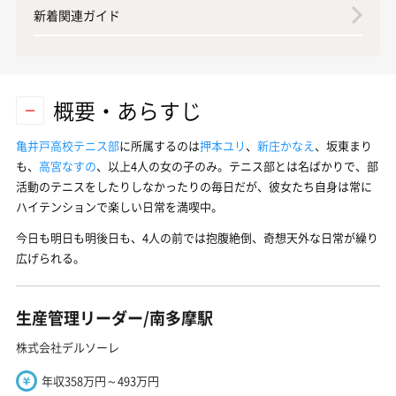
新着関連ガイド
概要・あらすじ
亀井戸高校テニス部
に所属するのは
押本ユリ
、
新庄かなえ
、坂東まり
も、
高宮なすの
、以上4人の女の子のみ。テニス部とは名ばかりで、部
活動のテニスをしたりしなかったりの毎日だが、彼女たち自身は常に
ハイテンションで楽しい日常を満喫中。
今日も明日も明後日も、4人の前では抱腹絶倒、奇想天外な日常が繰り
広げられる。
生産管理リーダー/南多摩駅
株式会社デルソーレ
年収358万円～493万円