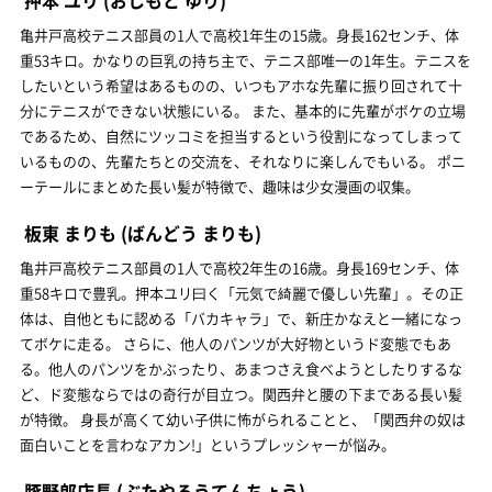
亀井戸高校テニス部員の1人で高校1年生の15歳。身長162センチ、体
重53キロ。かなりの巨乳の持ち主で、テニス部唯一の1年生。テニスを
したいという希望はあるものの、いつもアホな先輩に振り回されて十
分にテニスができない状態にいる。 また、基本的に先輩がボケの立場
であるため、自然にツッコミを担当するという役割になってしまって
いるものの、先輩たちとの交流を、それなりに楽しんでもいる。 ポニ
ーテールにまとめた長い髪が特徴で、趣味は少女漫画の収集。
板東 まりも
(ばんどう まりも)
亀井戸高校テニス部員の1人で高校2年生の16歳。身長169センチ、体
重58キロで豊乳。押本ユリ曰く「元気で綺麗で優しい先輩」。その正
体は、自他ともに認める「バカキャラ」で、新庄かなえと一緒になっ
てボケに走る。 さらに、他人のパンツが大好物というド変態でもあ
る。他人のパンツをかぶったり、あまつさえ食べようとしたりするな
ど、ド変態ならではの奇行が目立つ。関西弁と腰の下まである長い髪
が特徴。 身長が高くて幼い子供に怖がられることと、「関西弁の奴は
面白いことを言わなアカン!」というプレッシャーが悩み。
豚野郎店長
(ぶたやろうてんちょう)