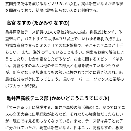
玄関先で死体を演じるなどノリのいい女性。実は新庄かなえが帰る家
を間違っており、結局は誰も知らない人だと判明する。
高宮 なすの
(たかみや なすの)
亀井戸高校テニス部員の1人で高校2年生の16歳。身長153センチ、体
重55キロ。バストサイズは押本ユリ以上で、いわゆる爆乳の持ち主。
裕福な家庭で育ったミステリアスなお嬢様で、そこそこテニスが上手
らしい。 また、海外に行っていることも多い。何事もお金で解決しよ
うとしたり、お金の話をしたがるなど、お金に関するエピソードは多
い。高宮なすの本人は他のテニス部員と距離を取っているつもりだ
が、新庄かなえや坂東まりもの勢いに押されてボケに巻き込まれ、結
局は自分もボケに回ってしまう。 黒いオーバーニーソックスと茶髪の
ボブカットが特徴。
亀井戸高校テニス部
(かめいどこうこうてにすぶ)
『てーきゅう』に登場する、亀井戸高校の部活動の1つ。かつてはテニ
スの全国大会に出場経験があるなど、それなりの強豪校だったらしい
が、現在では見る影もなくなっている。また、テニス部は男子と女子
に分かれていたが、現在は新庄かなえ、押本ユリ、高宮なすの、板東