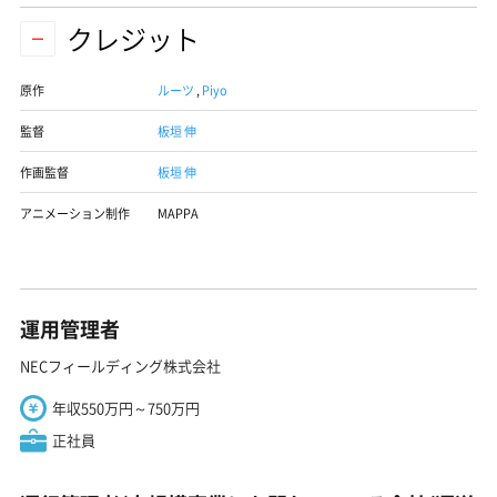
クレジット
原作
ルーツ
,
Piyo
監督
板垣 伸
作画監督
板垣 伸
アニメーション制作
MAPPA
運用管理者
NECフィールディング株式会社
年収550万円～750万円
正社員