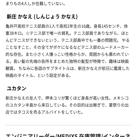
まりもの4人しか在籍していない。
新庄 かなえ
(しんじょう かなえ)
亀井戸高校テニス部員の1人で高校2年生の16歳。身長145センチ、体
重38キロ。☆テニス部で唯一の貧乳。テニス部員でありながら、ほと
んどテニスができないという、テニス部員中でも一番の問題児。 やる
ことなすこと、その全てがボケになるなどテニス部のムードメーカー
的な存在。また小さく人懐っこい性格からか、周囲からも慕われてい
る。長い髪の先端の各所をまとめた独特の髪型が特徴で、趣味は映画
観賞。 ちなみに各話のサブタイトルは、新庄かなえが前日に鑑賞した
映画のタイトル、という設定がある。
ユカタン
新庄かなえの友人で、押本ユリが驚くほど身長が高い女性。メキシコ
のユカタン半島から来日している。その目的は出稼ぎで、夏祭りの出
店ではタコスを売るアルバイトをしていた。
エンジニアリーダー/MEDIXS 在庫管理/インターネ