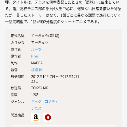
弾。タイトルは、テニスを漢字表記したときの「庭球」に由来してい
る。亀戸高校テニス部の部員4人を中心に、何気ない日常を描いた物語
だが一貫したストーリーはなく、1話ごとに異なる話題で進行していく
一話完結型で、1話が約2分程度のショートアニメである。
正式名称
てーきゅう(第1期)
ふりがな
てーきゅう
原作者
ルーツ
原作者
Piyo
制作
MAPPA
監督
板垣 伸
放送期間
2012年10月7日 〜 2012年12月
23日
放送局
TOKYO MX
話数
12話
ジャンル
ギャグ・コメディ
テニス
関連商品