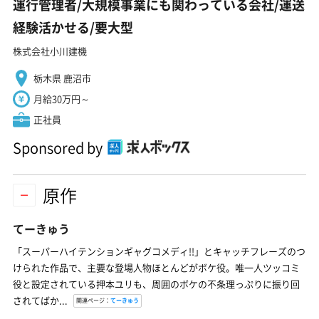
運行管理者/大規模事業にも関わっている会社/運送
経験活かせる/要大型
株式会社小川建機
栃木県 鹿沼市
月給30万円～
正社員
Sponsored by
原作
てーきゅう
「スーパーハイテンションギャグコメディ!!」とキャッチフレーズのつ
けられた作品で、主要な登場人物ほとんどがボケ役。唯一人ツッコミ
役と設定されている押本ユリも、周囲のボケの不条理っぷりに振り回
されてばか...
関連ページ：
てーきゅう