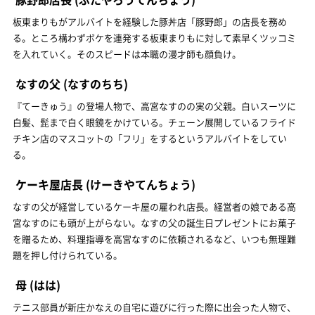
板東まりもがアルバイトを経験した豚丼店「豚野郎」の店長を務め
る。ところ構わずボケを連発する板東まりもに対して素早くツッコミ
を入れていく。そのスピードは本職の漫才師も顔負け。
なすの父
(なすのちち)
『てーきゅう』の登場人物で、高宮なすのの実の父親。白いスーツに
白髪、髭まで白く眼鏡をかけている。チェーン展開しているフライド
チキン店のマスコットの「フリ」をするというアルバイトをしてい
る。
ケーキ屋店長
(けーきやてんちょう)
なすの父が経営しているケーキ屋の雇われ店長。経営者の娘である高
宮なすのにも頭が上がらない。なすの父の誕生日プレゼントにお菓子
を贈るため、料理指導を高宮なすのに依頼されるなど、いつも無理難
題を押し付けられている。
母
(はは)
テニス部員が新庄かなえの自宅に遊びに行った際に出会った人物で、