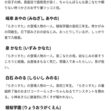
の双子の姉。真面目で面倒見が良く、ちゃらんぽらんな泉こなたや頼
りない柊つかさのお守り兼ツッコミ役。
峰岸 あやの
(みねぎし あやの)
『らき☆すた』の登場人物の一人。稜桜学園の高校三年生。柊かがみ
の同級生。日下部みさおの幼なじみ。おっとりしているが、しっかり
者で几帳面。
泉 かなた
(いずみ かなた)
『らき☆すた』の登場人物の一人。泉こなたの母。幼なじみの泉そう
じろうと結婚。出産後まもなく死亡。常識人であったらしい。背が低
い。
白石 みのる
(しらいし みのる)
『らき☆すた』の登場人物の一人。高校三年生。『らき☆すた』の番
組終了後のおまけコーナーらっきーちゃんねるでアシスタントを務め
る。小神あきらに献身的に尽くすが報われない。
稜桜学園
(りょうおうがくえん)