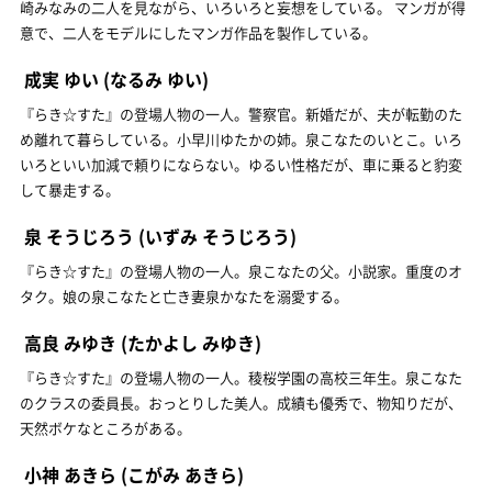
崎みなみの二人を見ながら、いろいろと妄想をしている。 マンガが得
意で、二人をモデルにしたマンガ作品を製作している。
成実 ゆい
(なるみ ゆい)
『らき☆すた』の登場人物の一人。警察官。新婚だが、夫が転勤のた
め離れて暮らしている。小早川ゆたかの姉。泉こなたのいとこ。いろ
いろといい加減で頼りにならない。ゆるい性格だが、車に乗ると豹変
して暴走する。
泉 そうじろう
(いずみ そうじろう)
『らき☆すた』の登場人物の一人。泉こなたの父。小説家。重度のオ
タク。娘の泉こなたと亡き妻泉かなたを溺愛する。
高良 みゆき
(たかよし みゆき)
『らき☆すた』の登場人物の一人。稜桜学園の高校三年生。泉こなた
のクラスの委員長。おっとりした美人。成績も優秀で、物知りだが、
天然ボケなところがある。
小神 あきら
(こがみ あきら)