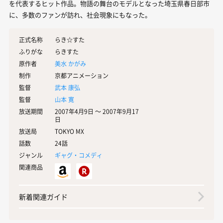
を代表するヒット作品。物語の舞台のモデルとなった埼玉県春日部市
に、多数のファンが訪れ、社会現象にもなった。
正式名称
らき☆すた
ふりがな
らきすた
原作者
美水 かがみ
制作
京都アニメーション
監督
武本 康弘
監督
山本 寛
放送期間
2007年4月9日 〜 2007年9月17
日
放送局
TOKYO MX
話数
24話
ジャンル
ギャグ・コメディ
関連商品
新着関連ガイド