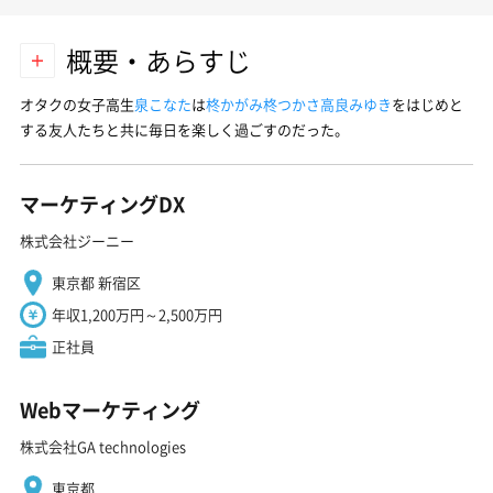
概要・あらすじ
オタクの女子高生
泉こなた
は
柊かがみ
柊つかさ
高良みゆき
をはじめと
する友人たちと共に毎日を楽しく過ごすのだった。
マーケティングDX
株式会社ジーニー
東京都 新宿区
年収1,200万円～2,500万円
正社員
Webマーケティング
株式会社GA technologies
東京都