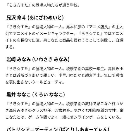
『らき☆すた』の登場人物たちが通う学校。
兄沢 命斗
(あにざわめいと)
『らき☆すた』の登場人物の一人。島本和彦の『アニメ店長』の主人
公でアニメイトのイメージキャラクター。『らき☆すた』ではアニメ
イトの店長役で出演。泉こなたに商品を買わそうとして失敗し、自爆
する。
岩崎 みなみ
(いわさき みなみ)
『らき☆すた』の登場人物の一人。稜桜学園の高校一年生。高良みゆ
きとは近所づきあいで親しい。小早川ゆたかと親友同士。無口で感情
を表に出さないクールビューティ。
黒井 ななこ
(くろい ななこ)
『らき☆すた』の登場人物の一人。稜桜学園の教師で泉こなた柊つか
さ高良みゆきのクラス担任。27歳独身。気さくな姐御気質の女性。泉
こなたとは、ゲーム仲間でよく一緒にオンラインゲームをしている。
パトリシア＝マーティン
(ぱとりしあまーてぃん)