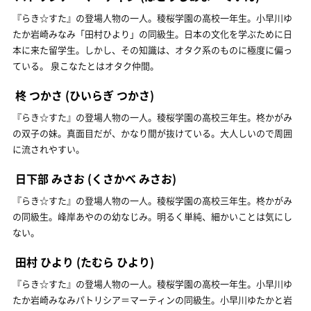
『らき☆すた』の登場人物の一人。稜桜学園の高校一年生。小早川ゆ
たか岩崎みなみ「田村ひより」の同級生。日本の文化を学ぶために日
本に来た留学生。しかし、その知識は、オタク系のものに極度に偏っ
ている。 泉こなたとはオタク仲間。
柊 つかさ
(ひいらぎ つかさ)
『らき☆すた』の登場人物の一人。稜桜学園の高校三年生。柊かがみ
の双子の妹。真面目だが、かなり間が抜けている。大人しいので周囲
に流されやすい。
日下部 みさお
(くさかべ みさお)
『らき☆すた』の登場人物の一人。稜桜学園の高校三年生。柊かがみ
の同級生。峰岸あやのの幼なじみ。明るく単純、細かいことは気にし
ない。
田村 ひより
(たむら ひより)
『らき☆すた』の登場人物の一人。稜桜学園の高校一年生。小早川ゆ
たか岩崎みなみパトリシア＝マーティンの同級生。小早川ゆたかと岩