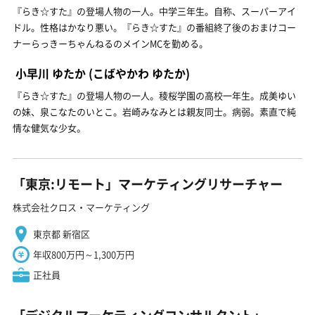
『らき☆すた』の登場人物の一人。中学三年生。自称、スーパーアイ
ドル。性格はかなり悪い。『らき☆すた』の番組終了後のおまけコー
ナーらっきーちゃんねるのメインMCを勤める。
小早川 ゆたか
(こばやかわ ゆたか)
『らき☆すた』の登場人物の一人。稜桜学園の高校一年生。成美ゆい
の妹、泉こなたのいとこ。岩崎みなみとは親友同士。病弱。素直で純
情な健気な少女。
「東京:リモート」マーケティングリサーチャー
株式会社クロス・マーケティング
東京都 新宿区
年収800万円～1,300万円
正社員