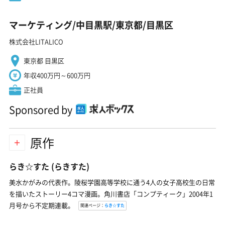
マーケティング/中目黒駅/東京都/目黒区
株式会社LITALICO
東京都 目黒区
年収400万円～600万円
正社員
Sponsored by
原作
らき☆すた
(らきすた)
美水かがみの代表作。陵桜学園高等学校に通う4人の女子高校生の日常
を描いたストーリー4コマ漫画。角川書店「コンプティーク」2004年1
月号から不定期連載。
関連ページ：
らき☆すた