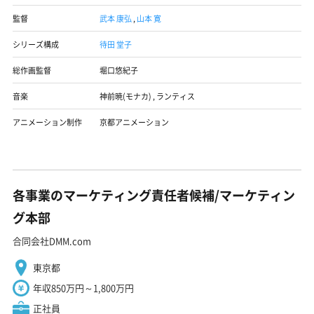
監督
武本 康弘
,
山本 寛
シリーズ構成
待田 堂子
総作画監督
堀口悠紀子
音楽
神前暁(モナカ)
,
ランティス
アニメーション制作
京都アニメーション
各事業のマーケティング責任者候補/マーケティン
グ本部
合同会社DMM.com
東京都
年収850万円～1,800万円
正社員