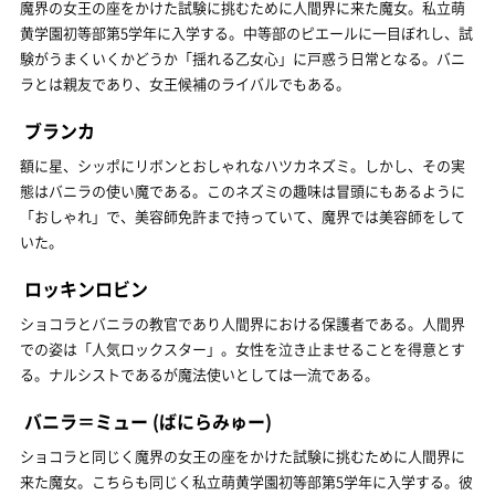
魔界の女王の座をかけた試験に挑むために人間界に来た魔女。私立萌
黄学園初等部第5学年に入学する。中等部のピエールに一目ぼれし、試
験がうまくいくかどうか「揺れる乙女心」に戸惑う日常となる。バニ
ラとは親友であり、女王候補のライバルでもある。
ブランカ
額に星、シッポにリボンとおしゃれなハツカネズミ。しかし、その実
態はバニラの使い魔である。このネズミの趣味は冒頭にもあるように
「おしゃれ」で、美容師免許まで持っていて、魔界では美容師をして
いた。
ロッキンロビン
ショコラとバニラの教官であり人間界における保護者である。人間界
での姿は「人気ロックスター」。女性を泣き止ませることを得意とす
る。ナルシストであるが魔法使いとしては一流である。
バニラ＝ミュー
(ばにらみゅー)
ショコラと同じく魔界の女王の座をかけた試験に挑むために人間界に
来た魔女。こちらも同じく私立萌黄学園初等部第5学年に入学する。彼