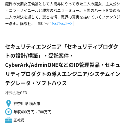
魔界の次期女王候補として人間界にやってきた二人の魔女、主人公シ
ョコラ＝メイユールと親友のバニラ＝ミュー。人間のハートを集める
二人の対決を通して、恋と友情、魔界の真実を描いていくファンタジ
ー漫画。講談社...
関連ページ：
シュガシュガルーン
セキュリティエンジニア「セキュリティプロダク
トの設計/構築」・受託案件・
CyberArk/AdminONEなどのID管理製品・セキュ
リティプロダクトの導入エンジニア/システムイン
テグレータ・ソフトハウス
株式会社GFD
神奈川県 横浜市
年収400万円～700万円
正社員