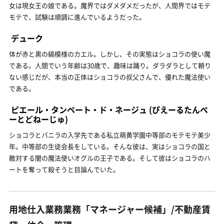
女は現女王の娘である。魔界ではダメダメだったが、人間界ではモテ
モテで、試験は順調に進んでいるようだった。
デューク
体が赤と黒の縞模様のカエル。しかし、その実態はショコラの使い魔
である。人間でいう年齢は30歳で、趣味は踊り。ダラダラとして頼り
ない感じだが、本当の正体はショコラの叔父さんで、優れた魔法使い
である。
ピエール・タンペート・ド・ネージュ
(ぴえーるたんぺ
ーとどねーじゅ)
ショコラとバニラの入学先である私立萌黄学園中等部のモテモテ美少
年。中等部の生徒会長をしている。そんな彼は、実はショコラの国と
敵対する闇の魔法使いオグルの王子である。そして彼はショコラのハ
ートを奪って殺そうと目論んでいた。
用地仕入業務業務「マネージャー候補」/不動産賃