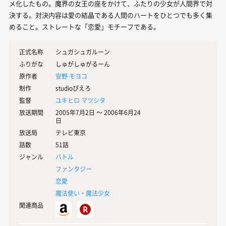
メ化したもの。魔界の女王の座をかけて、ふたりの少女が人間界で対
決する。対決内容は愛の結晶である人間のハートをひとつでも多く集
めること。ストレートな「恋愛」モチーフである。
正式名称
シュガシュガルーン
ふりがな
しゅがしゅがるーん
原作者
安野 モヨコ
制作
studioぴえろ
監督
ユキヒロ マツシタ
放送期間
2005年7月2日 〜 2006年6月24
日
放送局
テレビ東京
話数
51話
ジャンル
バトル
ファンタジー
恋愛
魔法使い・魔法少女
関連商品