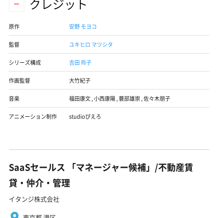
クレジット
原作
安野 モヨコ
監督
ユキヒロ マツシタ
シリーズ構成
吉田 玲子
作画監督
大竹紀子
音楽
福田康文
,
小西康陽
,
蓑部雄崇
,
佐々木朋子
アニメーション制作
studioぴえろ
SaaSセールス 「マネージャー候補」/不動産賃
貸・仲介・管理
イタンジ株式会社
東京都 港区