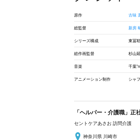
原作
古味 
総監督
新房 
シリーズ構成
東冨
総作画監督
杉山
音楽
千葉“n
アニメーション制作
シャ
「ヘルパー・介護職」正社
セントケアあさお 訪問介護
神奈川県 川崎市