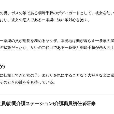
の男。ボスの娘である桐崎千棘のボディガードとして、彼女を幼
おり、彼女の恋人である一条楽に強い敵対心を抱く。
一条楽の父が組長を務めるヤクザ。本拠地は楽が暮らす一条家の
の状態だったが、互いの二代目である一条楽と桐崎千棘が恋人同
か)
に転校してきた女の子。まわりを気にすることなく大好きな楽に
そのときの鍵を今も持っている。
員/訪問介護ステーション/介護職員初任者研修