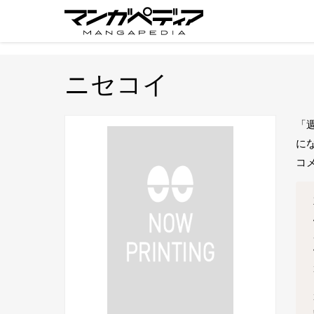
ニセコイ
「
に
コ