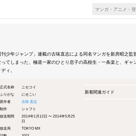
週刊少年ジャンプ」連載の古味直志による同名マンガを新房昭之監督
なってしまった、極道一家のひとり息子の高校生・一条楽と、ギャ
メディ。
正式名称
ニセコイ
新着関連ガイド
ふりがな
にせこい
原作者
古味 直志
制作
シャフト
放送期間
2014年1月12日 〜 2014年5月25
日
放送局
TOKYO MX
話数
20話