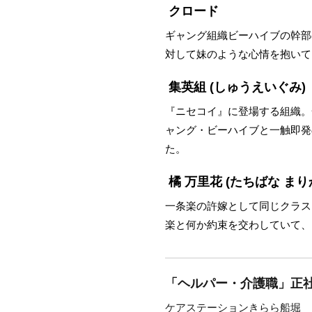
クロード
ギャング組織ビーハイブの幹部
対して妹のような心情を抱いて
集英組
(しゅうえいぐみ)
『ニセコイ』に登場する組織。
ャング・ビーハイブと一触即発
た。
橘 万里花
(たちばな まり
一条楽の許嫁として同じクラス
楽と何か約束を交わしていて、
「ヘルパー・介護職」正社
ケアステーションきらら船堀