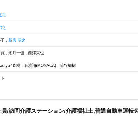
直志
昭之
耶子
,
新房 昭之
延寛
,
潮月一也
,
西澤真也
aotyu-”直樹
,
石濱翔(MONACA)
,
菊谷知樹
フト
員/訪問介護ステーション/介護福祉士,普通自動車運転