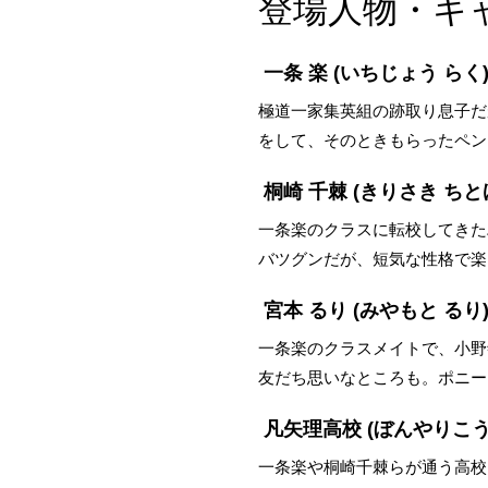
登場人物・キ
一条 楽
(いちじょう らく
極道一家集英組の跡取り息子だ
をして、そのときもらったペン
桐崎 千棘
(きりさき ちと
一条楽のクラスに転校してきた
バツグンだが、短気な性格で楽
宮本 るり
(みやもと るり
一条楽のクラスメイトで、小野
友だち思いなところも。ポニー
凡矢理高校
(ぼんやりこう
一条楽や桐崎千棘らが通う高校