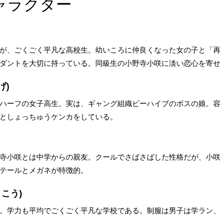
ャラクター
)
が、ごくごく平凡な高校生。幼いころに仲良くなった女の子と「
ダントを大切に持っている。同級生の小野寺小咲に淡い恋心を寄
げ)
ハーフの女子高生。実は、ギャング組織ビーハイブのボスの娘。
としょっちゅうケンカをしている。
)
寺小咲とは中学からの親友。クールでさばさばした性格だが、小
テールとメガネが特徴的。
こう)
。学力も平均でごくごく平凡な学校である。制服は男子は学ラン