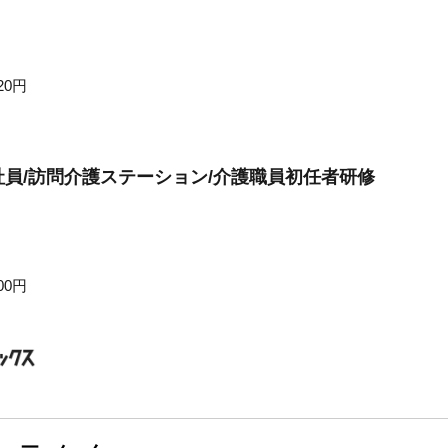
20円
員/訪問介護ステーション/介護職員初任者研修
00円