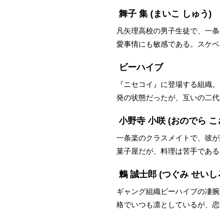
舞子 集
(まいこ しゅう)
凡矢理高校の男子生徒で、一条
愛事情にも敏感である。スケベ
ビーハイブ
『ニセコイ』に登場する組織。
発の状態だったが、互いの二代
小野寺 小咲
(おのでら こ
一条楽のクラスメイトで、彼が
菓子屋だが、料理は苦手である
鶫 誠士郎
(つぐみ せいし
ギャング組織ビーハイブの凄腕
格でいつも凛としているが、恋