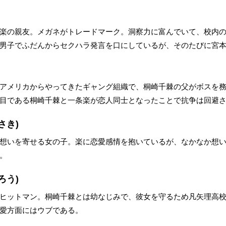
楽の親友。メガネがトレードマーク。洞察力に富んでいて、校内
男子でふだんからセクハラ発言を口にしているが、そのたびに宮
アメリカからやってきたギャング組織で、桐崎千棘の父がボスを
目である桐崎千棘と一条楽が恋人同士となったことで抗争は回避
さき)
想いを寄せる女の子。楽に恋愛感情を抱いているが、なかなか想
。
ろう)
ヒットマン。桐崎千棘とは幼なじみで、彼女を守るため凡矢理高
愛方面にはウブである。