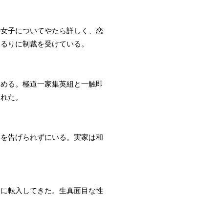
の女子についてやたら詳しく、恋
本るりに制裁を受けている。
務める。極道一家集英組と一触即
された。
いを告げられずにいる。実家は和
校に転入してきた。生真面目な性