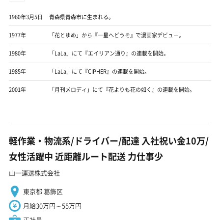
1960年3月5日
青森県青森市に生まれる。
1977年
「花とゆめ」から『一星へどうそ』で漫画家デビュー。
1980年
「LaLa」にて『エイリアン通り』の連載を開始。
1985年
「LaLa」にて『CIPHER』の連載を開始。
2001年
「月刊メロディ」にて『花よりも花の如く』の連載を開始。
軽作業・物流系/ドライバー/配達 入社祝い金10万/
女性活躍中 近距離ルート配送 力仕事少
山一運送株式会社
東京都 葛飾区
月給30万円～55万円
正社員