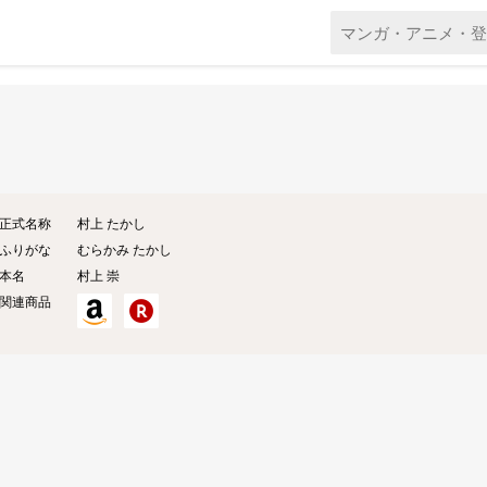
正式名称
村上 たかし
ふりがな
むらかみ たかし
本名
村上
崇
関連商品