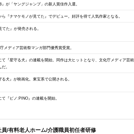
師』が「ヤングジャンプ」の新人賞佳作入選。
から『ナマケモノが見てた』でデビュー。好評を得て人気作家となる。
が見てた』が発売される。
化庁メディア芸術祭マンガ部門優秀賞受賞。
にて『星守る犬』の連載を開始。同作は大ヒットとなり、文化庁メディア芸術
んだ。
守る犬』が映画化。東宝系で公開される。
て『ピノ:PINO』の連載を開始。
員/有料老人ホーム/介護職員初任者研修